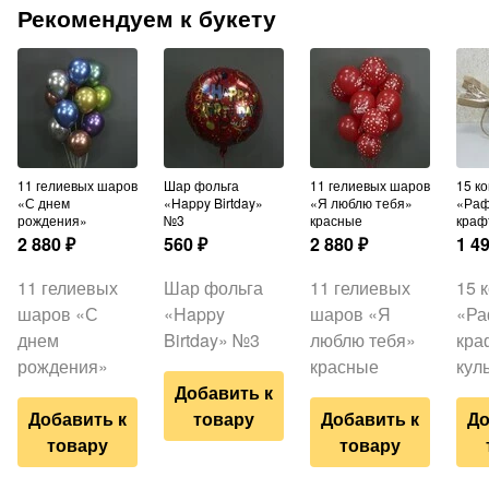
Рекомендуем к букету
11 гелиевых шаров
Шар фольга
11 гелиевых шаров
15 конфет
«С днем
«Happy Birtday»
«Я люблю тебя»
«Раф
рождения»
№3
красные
краф
2 880
₽
560
₽
2 880
₽
1 4
11 гелиевых
Шар фольга
11 гелиевых
15 
шаров «С
«Happy
шаров «Я
«Ра
днем
Birtday» №3
люблю тебя»
кра
рождения»
красные
кул
Добавить к
Добавить к
товару
Добавить к
До
товару
товару