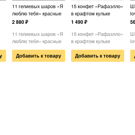
11 гелиевых шаров «Я
15 конфет «Рафаэлло»
Шар фольга сердце «I
люблю тебя» красные
в крафтом кульке
lo
2 880
₽
1 490
₽
5
11 гелиевых шаров «Я
15 конфет «Рафаэлло»
Ш
люблю тебя» красные
в крафтом кульке
lo
у
Добавить к товару
Добавить к товару