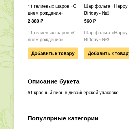
11 гелиевых шаров «С
Шар фольга «Happy
днем рождения»
Birtday» №3
2 880
₽
560
₽
11 гелиевых шаров «С
Шар фольга «Happy
днем рождения»
Birtday» №3
Добавить к товару
Добавить к товар
Описание букета
51 красный пион в дизайнерской упаковке
Популярные категории