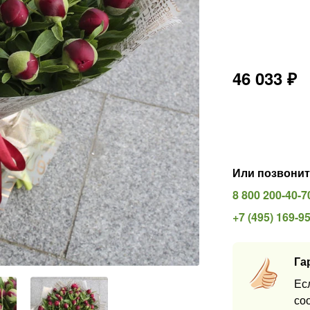
46 033
₽
Или позвонит
8 800 200-40-7
+7 (495) 169-9
Га
Ес
со