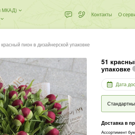
и МКАД)
Контакты
О серв
 красный пион в дизайнерской упаковке
51 красны
упаковке
Дата до
Стандартн
Доставка в п
Ассортимент бук