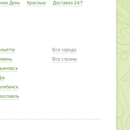
янин День
Красные
Доставка 24/7
ольятти
Все города
юмень
Все страны
льяновск
фа
елябинск
рославль