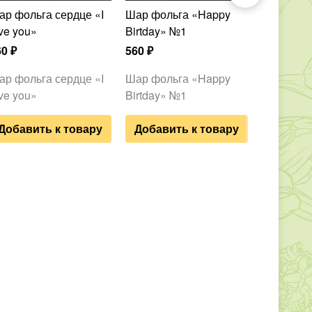
Шар фольга «Happy
11 гелиевых шаров
ve you»
Birtday» №1
микс
60
₽
560
₽
2 880
₽
ар фольга сердце «I
Шар фольга «Happy
11 гелие
ve you»
Birtday» №1
микс
Добавить к товару
Добавить к товару