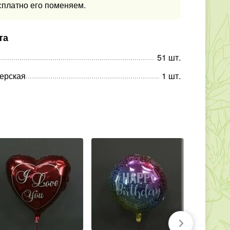
сплатно его поменяем.
та
51
шт
.
ерская
1
шт
.