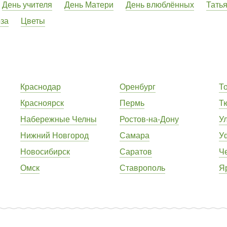
День учителя
День Матери
День влюблённых
Тать
оза
Цветы
Краснодар
Оренбург
Т
Красноярск
Пермь
Т
Набережные Челны
Ростов-на-Дону
У
Нижний Новгород
Самара
У
Новосибирск
Саратов
Ч
Омск
Ставрополь
Я