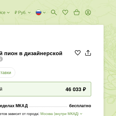
исе
₽ Руб.
й пион в дизайнерской
ставки
46 033
₽
ый
ределах МКАД
бесплатно
етов зависит от города
:
Москва (внутри МКАД)