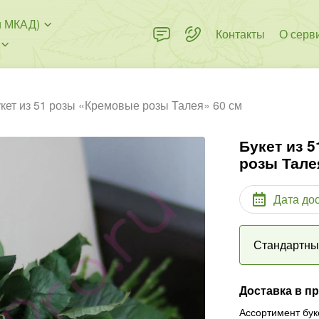
и МКАД)
Контакты
О серв
кет из 51 розы «Кремовые розы Талея» 60 см
Букет из 
розы Тале
Дата до
Стандартн
Доставка в п
Ассортимент бук