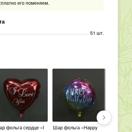
сплатно его поменяем.
та
а
51
шт
.
Шар фольга «Happy
11 гелиевых шаров