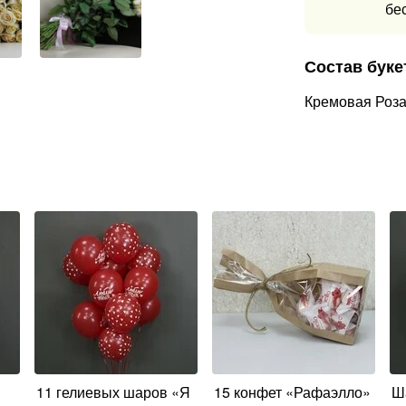
бе
Состав буке
Кремовая Роз
11 гелиевых шаров «Я
15 конфет «Рафаэлло»
Шар фольга сердце «I