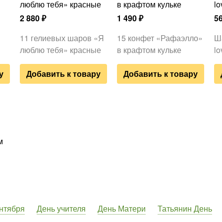
люблю тебя» красные
в крафтом кульке
lo
2 880
₽
1 490
₽
5
11 гелиевых шаров «Я
15 конфет «Рафаэлло»
Ш
люблю тебя» красные
в крафтом кульке
lo
у
Добавить к товару
Добавить к товару
м
нтября
День учителя
День Матери
Татьянин День