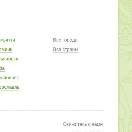
ольятти
Все города
юмень
Все страны
льяновск
фа
елябинск
рославль
Свяжитесь с нами