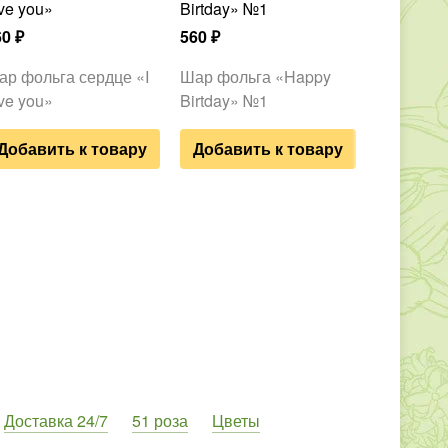
ve you»
Birtday» №1
микс
60
₽
560
₽
2 880
₽
ар фольга сердце «I
Шар фольга «Happy
11 гелие
ve you»
Birtday» №1
микс
Добавить к товару
Добавить к товару
Доставка 24/7
51 роза
Цветы