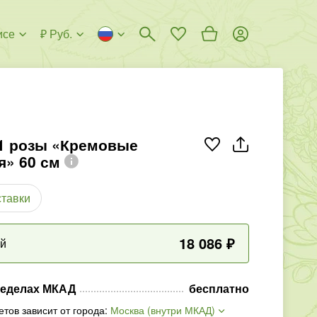
исе
₽ Руб.
51 розы «Кремовые
я» 60 см
ставки
18 086
₽
ый
ределах МКАД
бесплатно
етов зависит от города
:
Москва (внутри МКАД)