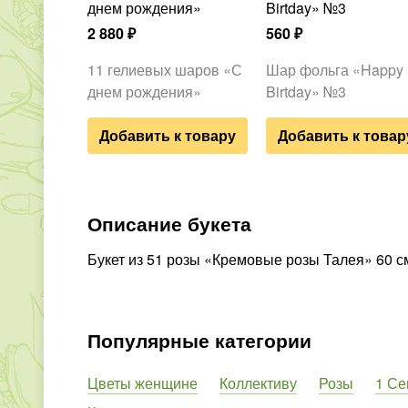
днем рождения»
Birtday» №3
2 880
₽
560
₽
11 гелиевых шаров «С
Шар фольга «Happy
днем рождения»
Birtday» №3
Добавить к товару
Добавить к товар
Описание букета
Букет из 51 розы «Кремовые розы Талея» 60 с
Популярные категории
Цветы женщине
Коллективу
Розы
1 Се