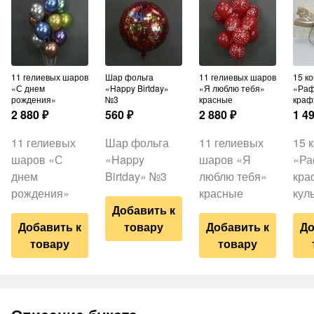
11 гелиевых шаров
Шар фольга
11 гелиевых шаров
15 конфет
«С днем
«Happy Birtday»
«Я люблю тебя»
«Раф
рождения»
№3
красные
краф
2 880
₽
560
₽
2 880
₽
1 4
11 гелиевых
Шар фольга
11 гелиевых
15 
шаров «С
«Happy
шаров «Я
«Ра
днем
Birtday» №3
люблю тебя»
кра
рождения»
красные
кул
Добавить к
Добавить к
товару
Добавить к
До
товару
товару