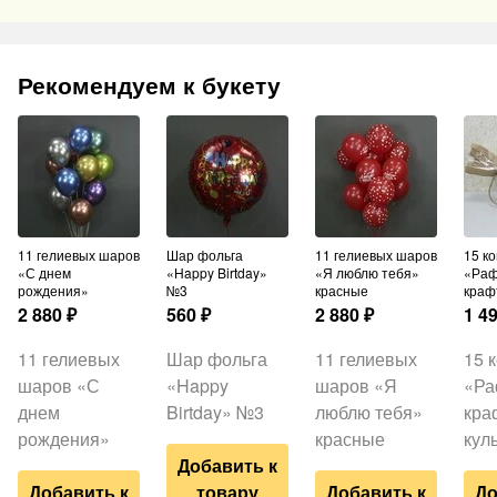
Рекомендуем к букету
11 гелиевых шаров
Шар фольга
11 гелиевых шаров
15 конфет
«С днем
«Happy Birtday»
«Я люблю тебя»
«Раф
рождения»
№3
красные
краф
2 880
₽
560
₽
2 880
₽
1 4
11 гелиевых
Шар фольга
11 гелиевых
15 
шаров «С
«Happy
шаров «Я
«Ра
днем
Birtday» №3
люблю тебя»
кра
рождения»
красные
кул
Добавить к
Добавить к
товару
Добавить к
До