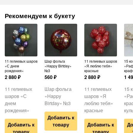
Рекомендуем к букету
11 гелиевых шаров
Шар фольга
11 гелиевых шаров
15 конфет
«С днем
«Happy Birtday»
«Я люблю тебя»
«Раф
рождения»
№3
красные
краф
2 880
₽
560
₽
2 880
₽
1 4
11 гелиевых
Шар фольга
11 гелиевых
15 
шаров «С
«Happy
шаров «Я
«Ра
днем
Birtday» №3
люблю тебя»
кра
рождения»
красные
кул
Добавить к
Добавить к
товару
Добавить к
До
товару
товару