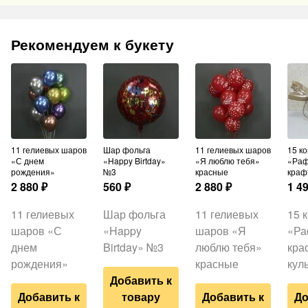
Рекомендуем к букету
11 гелиевых шаров
Шар фольга
11 гелиевых шаров
15 конфет
«С днем
«Happy Birtday»
«Я люблю тебя»
«Раф
рождения»
№3
красные
краф
2 880
₽
560
₽
2 880
₽
1 4
11 гелиевых
Шар фольга
11 гелиевых
15 
шаров «С
«Happy
шаров «Я
«Ра
днем
Birtday» №3
люблю тебя»
кра
рождения»
красные
кул
Добавить к
Добавить к
товару
Добавить к
До