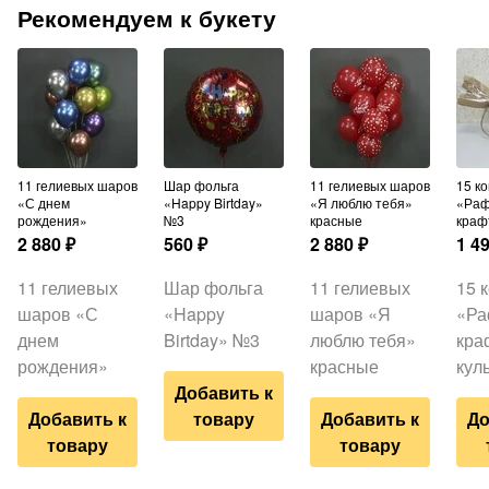
Рекомендуем к букету
11 гелиевых шаров
Шар фольга
11 гелиевых шаров
15 конфет
«С днем
«Happy Birtday»
«Я люблю тебя»
«Раф
рождения»
№3
красные
краф
2 880
₽
560
₽
2 880
₽
1 4
11 гелиевых
Шар фольга
11 гелиевых
15 
шаров «С
«Happy
шаров «Я
«Ра
днем
Birtday» №3
люблю тебя»
кра
рождения»
красные
кул
Добавить к
Добавить к
товару
Добавить к
До
товару
товару