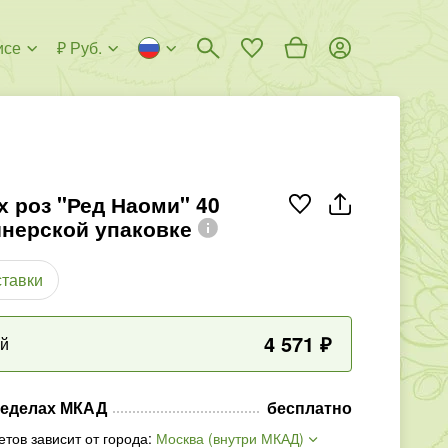
исе
₽ Руб.
х роз "Ред Наоми" 40
йнерской упаковке
ставки
4 571
₽
ый
ределах МКАД
бесплатно
етов зависит от города
:
Москва (внутри МКАД)