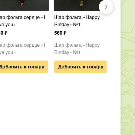
Шар фольга «Happy
11 гелиевых шаров
ve you»
Birtday» №1
микс
60
₽
560
₽
2 880
₽
ар фольга сердце «I
Шар фольга «Happy
11 гелие
ve you»
Birtday» №1
микс
Добавить к товару
Добавить к товару