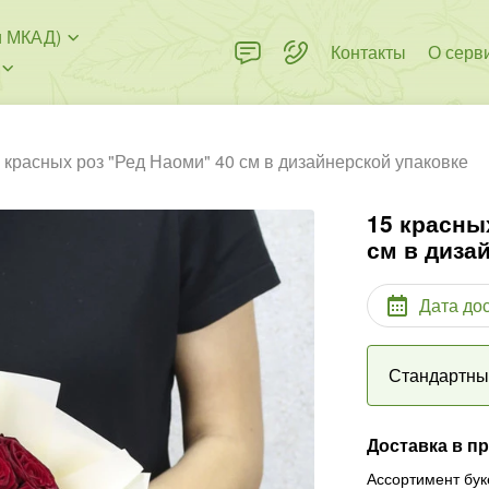
и МКАД)
Контакты
О серв
 красных роз "Ред Наоми" 40 см в дизайнерской упаковке
15 красны
см в диза
Дата до
Стандартн
Доставка в п
Ассортимент бук