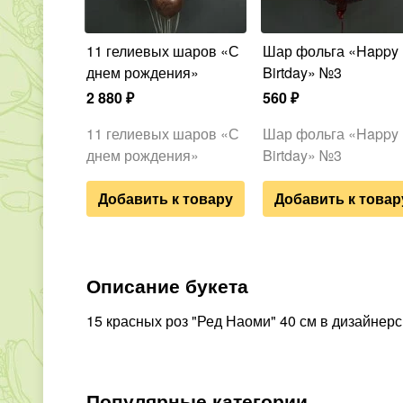
11 гелиевых шаров «С
Шар фольга «Happy
днем рождения»
Birtday» №3
2 880
₽
560
₽
11 гелиевых шаров «С
Шар фольга «Happy
днем рождения»
Birtday» №3
Добавить к товару
Добавить к товар
Описание букета
15 красных роз "Ред Наоми" 40 см в дизайнерс
Популярные категории