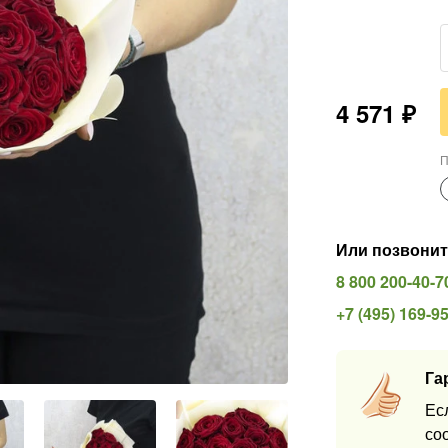
4 571
₽
П
Или позвонит
8 800 200-40-7
+7 (495) 169-9
Га
Ес
со