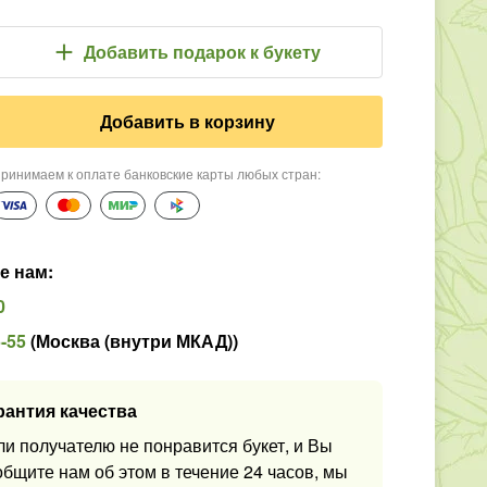
Добавить подарок
к букету
Добавить в корзину
ринимаем к оплате банковские карты любых стран
:
е нам
:
0
5-55
(
Москва (внутри МКАД)
)
рантия качества
ли получателю не понравится букет, и Вы
общите нам об этом в течение 24 часов, мы