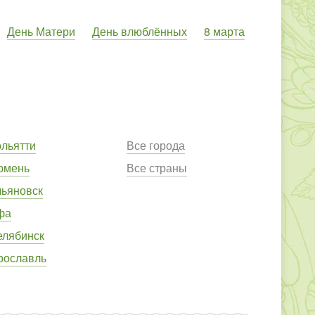
День Матери
День влюблённых
8 марта
ольятти
Все города
юмень
Все страны
льяновск
фа
елябинск
рославль