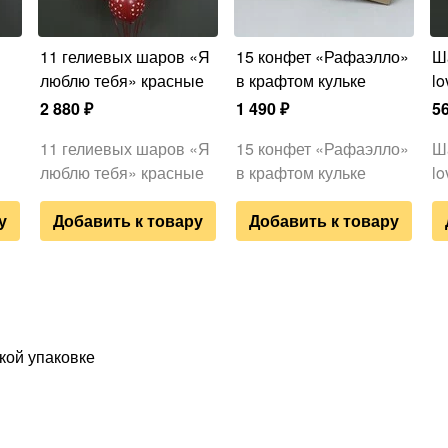
11 гелиевых шаров «Я
15 конфет «Рафаэлло»
Шар фольга сердце «I
люблю тебя» красные
в крафтом кульке
lo
2 880
₽
1 490
₽
5
11 гелиевых шаров «Я
15 конфет «Рафаэлло»
Ш
люблю тебя» красные
в крафтом кульке
lo
у
Добавить к товару
Добавить к товару
кой упаковке