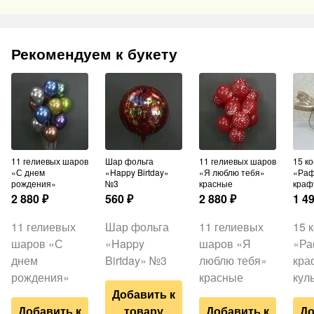
Рекомендуем к букету
11 гелиевых шаров
Шар фольга
11 гелиевых шаров
15 конфет
«С днем
«Happy Birtday»
«Я люблю тебя»
«Раф
рождения»
№3
красные
краф
2 880
₽
560
₽
2 880
₽
1 4
11 гелиевых
Шар фольга
11 гелиевых
15 
шаров «С
«Happy
шаров «Я
«Ра
днем
Birtday» №3
люблю тебя»
кра
рождения»
красные
кул
Добавить к
Добавить к
товару
Добавить к
До