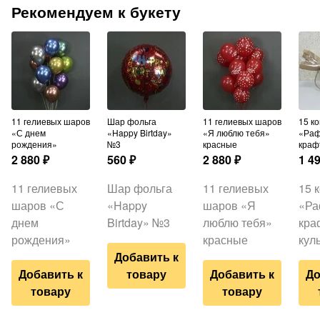
Рекомендуем к букету
11 гелиевых шаров
Шар фольга
11 гелиевых шаров
15 конфет
«С днем
«Happy Birtday»
«Я люблю тебя»
«Раф
рождения»
№3
красные
краф
2 880
₽
560
₽
2 880
₽
1 4
11 гелиевых
Шар фольга
11 гелиевых
15 
шаров «С
«Happy
шаров «Я
«Ра
днем
Birtday» №3
люблю тебя»
кра
рождения»
красные
кул
Добавить к
Добавить к
товару
Добавить к
До
товару
товару