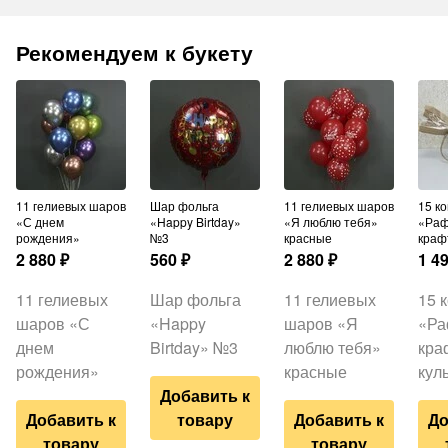
Рекомендуем к букету
11 гелиевых шаров
Шар фольга
11 гелиевых шаров
15 конфет
«С днем
«Happy Birtday»
«Я люблю тебя»
«Раф
рождения»
№3
красные
краф
2 880
₽
560
₽
2 880
₽
1 4
11 гелиевых
Шар фольга
11 гелиевых
15 
шаров «С
«Happy
шаров «Я
«Ра
днем
Birtday» №3
люблю тебя»
кра
рождения»
красные
кул
Добавить к
Добавить к
товару
Добавить к
До
товару
товару