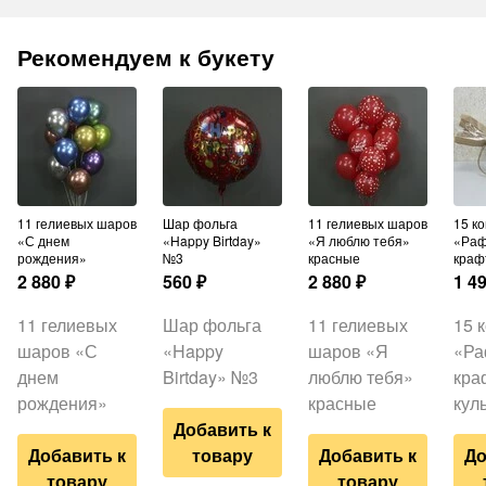
Рекомендуем к букету
11 гелиевых шаров
Шар фольга
11 гелиевых шаров
15 конфет
«С днем
«Happy Birtday»
«Я люблю тебя»
«Раф
рождения»
№3
красные
краф
2 880
₽
560
₽
2 880
₽
1 4
11 гелиевых
Шар фольга
11 гелиевых
15 
шаров «С
«Happy
шаров «Я
«Ра
днем
Birtday» №3
люблю тебя»
кра
рождения»
красные
кул
Добавить к
Добавить к
товару
Добавить к
До
товару
товару