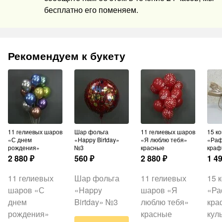
бесплатно его поменяем.
Рекомендуем к букету
11 гелиевых шаров
Шар фольга
11 гелиевых шаров
15 конфет
«С днем
«Happy Birtday»
«Я люблю тебя»
«Раф
рождения»
№3
красные
краф
2 880
₽
560
₽
2 880
₽
1 4
11 гелиевых
Шар фольга
11 гелиевых
15 
шаров «С
«Happy
шаров «Я
«Ра
днем
Birtday» №3
люблю тебя»
кра
рождения»
красные
кул