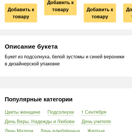
Добавить к
Добавить к
товару
Добавить к
До
товару
товару
Описание букета
Букет из подсолнуха, белой эустомы и синей вероники
в дизайнерской упаковке
Популярные категории
Цветы женщине
Подсолнухи
1 Сентября
День Веры, Надежды и Любови
День учителя
День Матери
День влюблённых
Желтые