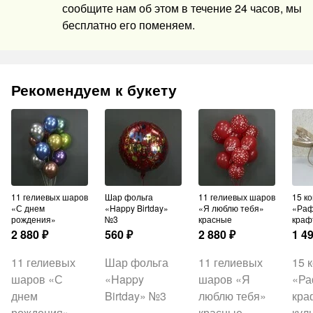
сообщите нам об этом в течение 24 часов, мы
бесплатно его поменяем.
Рекомендуем к букету
11 гелиевых шаров
Шар фольга
11 гелиевых шаров
15 конфет
«С днем
«Happy Birtday»
«Я люблю тебя»
«Раф
рождения»
№3
красные
краф
2 880
₽
560
₽
2 880
₽
1 4
11 гелиевых
Шар фольга
11 гелиевых
15 
шаров «С
«Happy
шаров «Я
«Ра
днем
Birtday» №3
люблю тебя»
кра
рождения»
красные
кул