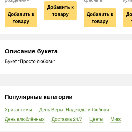
Добавить к
Добавить к
товару
Добавить к
До
товару
товару
Описание букета
Букет "Просто любовь"
Популярные категории
Хризантемы
День Веры, Надежды и Любови
День влюблённых
Доставка 24/7
Цветы
Микс