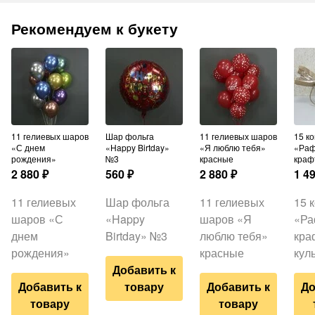
Рекомендуем к букету
11 гелиевых шаров
Шар фольга
11 гелиевых шаров
15 конфет
«С днем
«Happy Birtday»
«Я люблю тебя»
«Раф
рождения»
№3
красные
краф
2 880
₽
560
₽
2 880
₽
1 4
11 гелиевых
Шар фольга
11 гелиевых
15 
шаров «С
«Happy
шаров «Я
«Ра
днем
Birtday» №3
люблю тебя»
кра
рождения»
красные
кул
Добавить к
Добавить к
товару
Добавить к
До
товару
товару