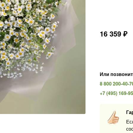
16 359
₽
Или позвонит
8 800 200-40-7
+7 (495) 169-9
Га
Ес
со