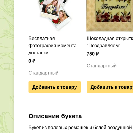
Бесплатная
Шоколадная открытка
фотография момента
"Поздравляем"
доставки
750
₽
0
₽
Стандартный
Стандартный
Добавить к товару
Добавить к товар
Описание букета
Букет из полевых ромашек и белой воздушной 