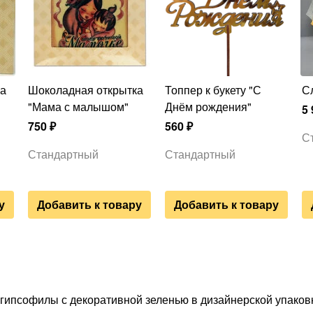
Шоколадная открытка
Топпер к букету "С
"Мама с малышом"
Днём рождения"
5 
750
₽
560
₽
С
Стандартный
Стандартный
у
Добавить к товару
Добавить к товару
гипсофилы с декоративной зеленью в дизайнерской упаков