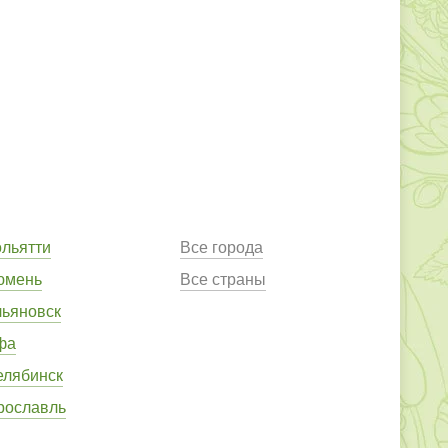
ольятти
Все города
юмень
Все страны
льяновск
фа
елябинск
рославль