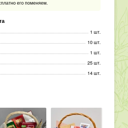
сплатно его поменяем.
та
1
шт
.
10
шт
.
1
шт
.
25
шт
.
14
шт
.