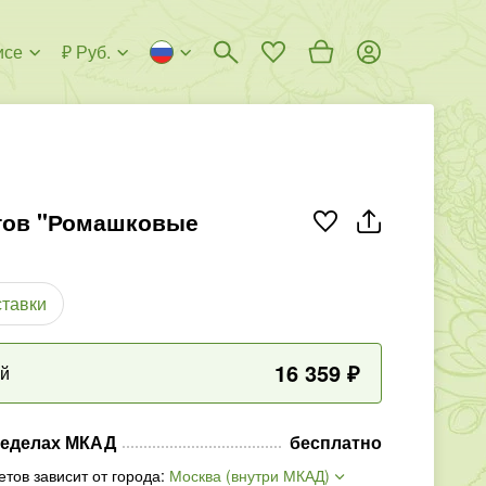
исе
₽ Руб.
тов "Ромашковые
ставки
16 359
₽
ый
ределах МКАД
бесплатно
етов зависит от города
:
Москва (внутри МКАД)