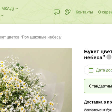
и МКАД)
Контакты
О серв
кет цветов "Ромашковые небеса"
Букет цве
небеса"
Дата до
Стандартн
Доставка в п
Ассортимент бук