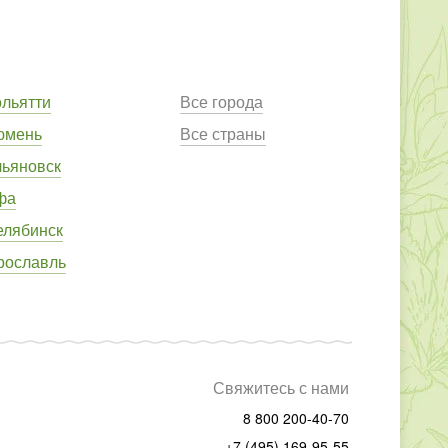
ольятти
Все города
юмень
Все страны
льяновск
фа
елябинск
рославль
Свяжитесь с нами
8 800 200-40-70
+7 (495) 169-95-55