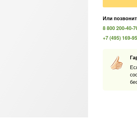
Или позвонит
8 800 200-40-7
+7 (495) 169-9
Га
Ес
со
бе