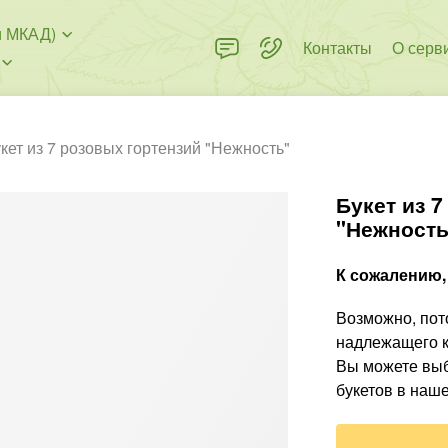
и МКАД)
Контакты
О серв
кет из 7 розовых гортензий "Нежность"
Букет из 
"Нежность
К сожалению, 
Возможно, пото
надлежащего к
Вы можете выб
букетов в наше