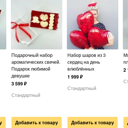
Подарочный набор
Набор шаров из 3
Мягкая игрушка
ароматических свечей.
сердец на день
п
Подарок любимой
влюблённых
2 
девушке
1 999
₽
С
3 599
₽
Стандартный
Стандартный
у
Добавить к товару
Добавить к товару