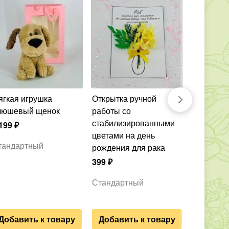
Открытка ручной
Свеча фигурная
люшевый щенок
работы со
ручной р
стабилизированными
лошадка-
199
₽
цветами на день
Символ 2
тандартный
рождения для рака
1 199
₽
399
₽
Стандар
Стандартный
Добавить к товару
Добавить к товару