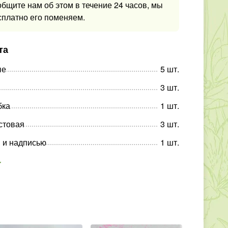
общите нам об этом в течение 24 часов, мы
сплатно его поменяем.
та
ые
5
шт
.
3
шт
.
бка
1
шт
.
стовая
3
шт
.
 и надписью
1
шт
.