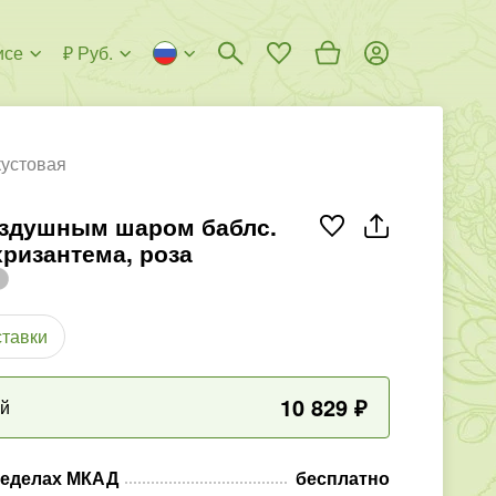
исе
₽ Руб.
кустовая
оздушным шаром баблс.
хризантема, роза
ставки
10 829
₽
ый
ределах МКАД
бесплатно