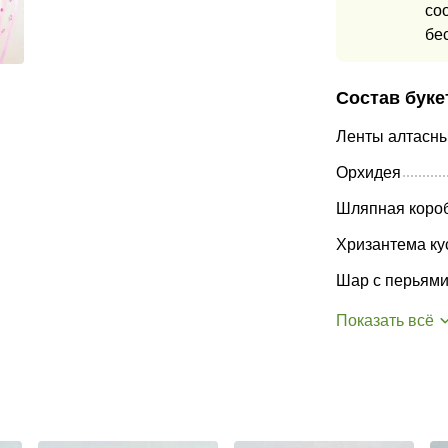
со
бе
Состав буке
Ленты алтасн
Орхидея
Шляпная коро
Хризантема ку
Шар с перьями
Показать всё