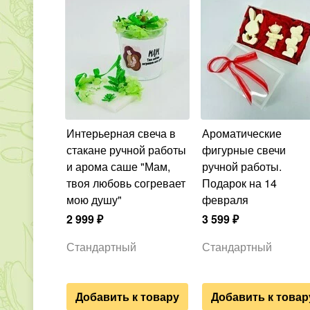
Интерьерная свеча в
Ароматические
стакане ручной работы
фигурные свечи
и арома саше "Мам,
ручной работы.
твоя любовь согревает
Подарок на 14
мою душу"
февраля
2 999
₽
3 599
₽
Стандартный
Стандартный
Добавить к товару
Добавить к товар