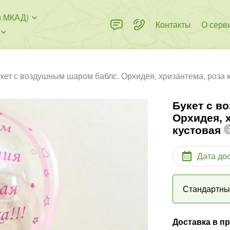
и МКАД)
Контакты
О серв
кет с воздушным шаром баблс. Орхидея, хризантема, роза 
Букет с в
Орхидея, 
кустовая
Дата до
Стандартн
Доставка в п