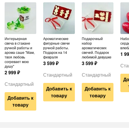
Интерьерная
Ароматические
Подарочный
Набор шаров из 3
свеча в стакане
фигурные свечи
набор
серд
ручной работы и
ручной работы.
ароматических
влюб
арома саше "Мам,
Подарок на 14
свечей. Подарок
1 9
твоя любовь
февраля
любимой девушке
согревает мою
3 599
₽
3 599
₽
Ста
душу"
2 999
₽
Стандартный
Стандартный
До
Стандартный
Добавить к
Добавить к
товару
товару
Добавить к
товару