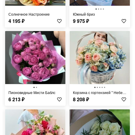
Солнечное Настроение
Южный бриз
4 195
₽
9 975
₽
Пионовидные Мисти Баблс
Корзина с гортензией " Небесный взор"
6 213
₽
8 208
₽