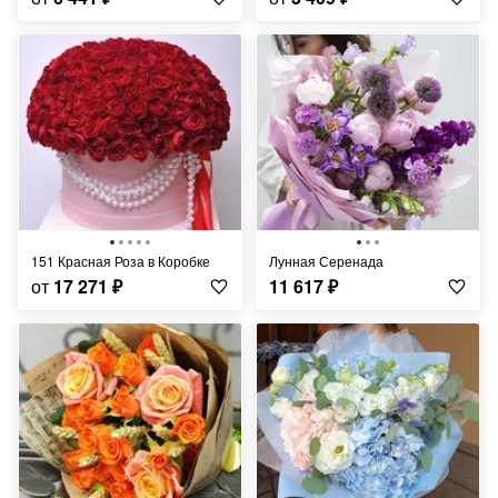
151 Красная Роза в Коробке
Лунная Серенада
от
17 271
₽
11 617
₽