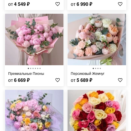
от
4 549
₽
от
6 990
₽
Премиальные Пионы
Персиковый Жемчуг
от
6 669
₽
от
5 689
₽