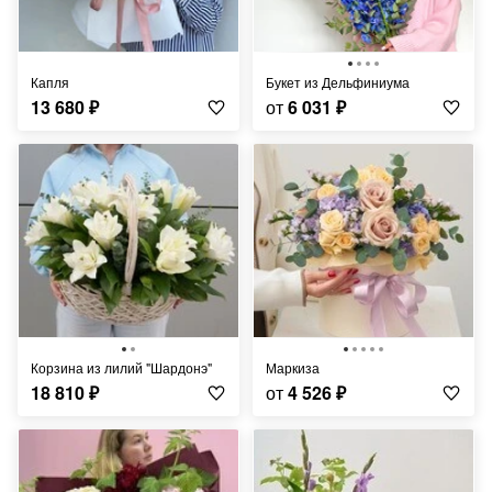
Капля
Букет из Дельфиниума
13 680
₽
от
6 031
₽
Корзина из лилий "Шардонэ"
Маркиза
18 810
₽
от
4 526
₽