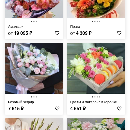
Амальфи
Прага
от
19 095
₽
от
4 309
₽
Розовый зефир
Цветы и макаронс в коробке
7 615
₽
4 651
₽