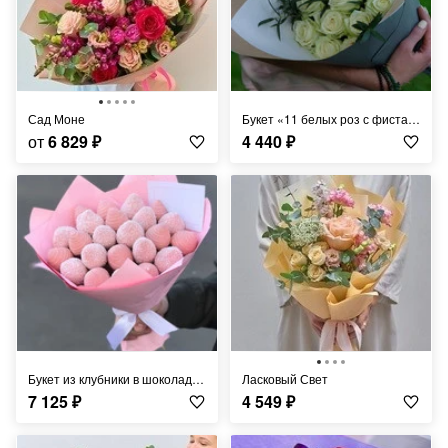
Сад Моне
Букет «11 белых роз с фисташкой»
от
6 829
₽
4 440
₽
Букет из клубники в шоколаде «Нанси» - S
Ласковый Свет
7 125
₽
4 549
₽