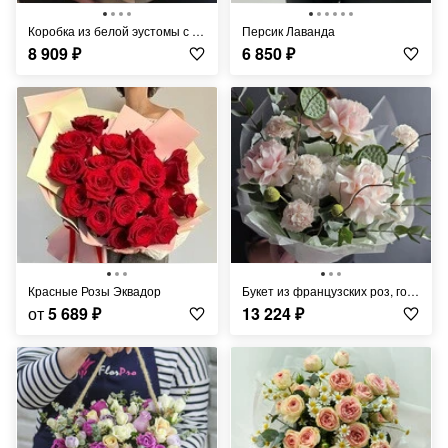
Коробка из белой эустомы с эвкалиптом "Мадмуазель"
Персик Лаванда
8 909
₽
6 850
₽
Красные Розы Эквадор
Букет из французских роз, гортензии и лотосов "Бархатный шик"
от
5 689
₽
13 224
₽