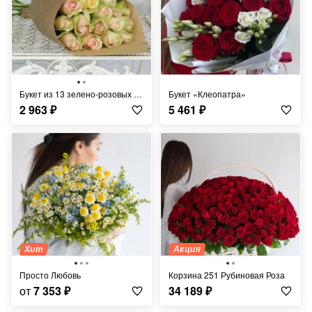
Букет из 13 зелено-розовых роз в крафте Кения 40 см.
Букет «Клеопатра»
2 963
₽
5 461
₽
Хит
Акция
Просто Любовь
Корзина 251 Рубиновая Роза
от
7 353
₽
34 189
₽