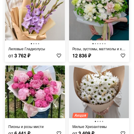
Лиловые Гладиолусы
Розы, эустомы, маттиолы и хризантемы в коробке "Фарфоровая мечта"
от
3 762
₽
12 836
₽
Акция
Пионы и розы мисти
Милые Хризантемы
от
6 441
₽
от
3 409
₽