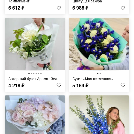
Комплимент
Цветущая сакура
6 612
₽
6 988
₽
Авторский букет Аромат Зелёного лета
Букет «Моя вселенная»
4 218
₽
5 164
₽