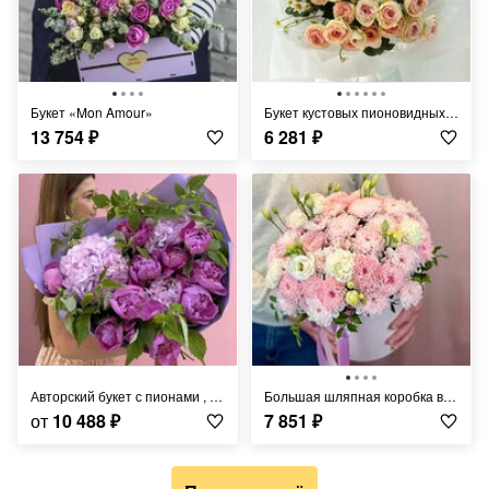
Букет «Mon Amour»
Букет кустовых пионовидных роз и ромашек
13 754
₽
6 281
₽
Авторский букет с пионами , гортензией и малиной
Большая шляпная коробка в нежных тоная с кустовой хризантемой, диантусами и эустомой
от
10 488
₽
7 851
₽