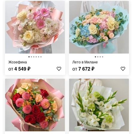
Жозефина
Лето в Милане
от
4 549
₽
от
7 672
₽