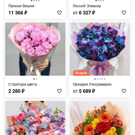
Пряная Вишня
Лесной Эликсир
11 366
₽
от
6 327
₽
Акция
Структура цвета
Орхидеи Ультрамарин
2 280
₽
от
5 689
₽