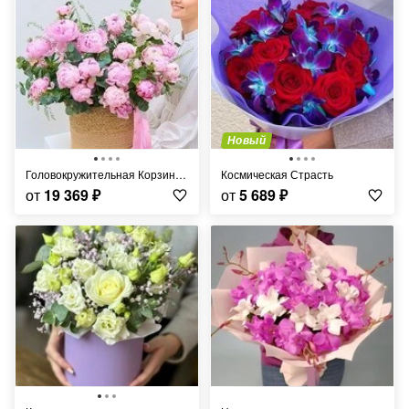
Новый
Головокружительная Корзина Пионов
Космическая Страсть
от
19 369
₽
от
5 689
₽