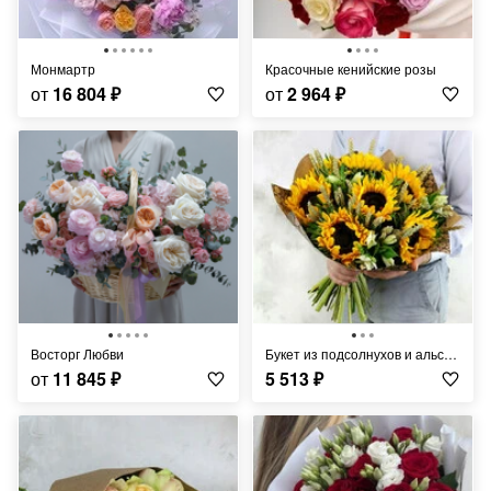
Монмартр
Красочные кенийские розы
от
16 804
₽
от
2 964
₽
Восторг Любви
Букет из подсолнухов и альстромерий с листьями фисташки
от
11 845
₽
5 513
₽