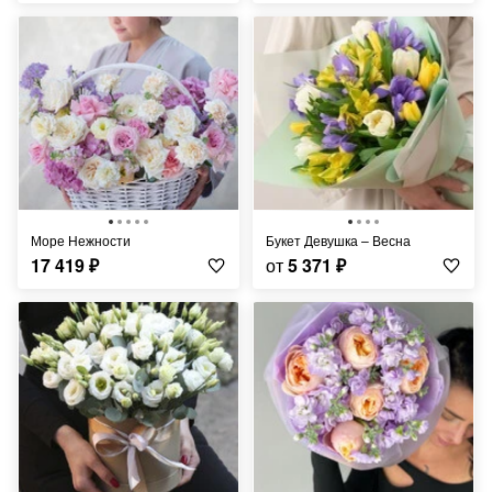
Море Нежности
Букет Девушка – Весна
17 419
₽
от
5 371
₽