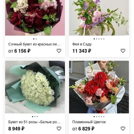
Сочный букет из красных пионов и гортензий
Фея в Саду
от
6 156
₽
11 343
₽
Букет из 51 розы «Белые розы Аваланч в дизайнерской упаковке»
Пламенный Цветок
8 949
₽
от
6 829
₽