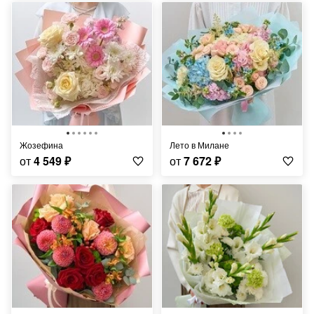
Жозефина
Лето в Милане
от
4 549
₽
от
7 672
₽