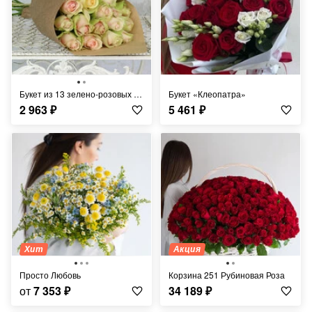
Букет из 13 зелено-розовых роз в крафте Кения 40 см.
Букет «Клеопатра»
2 963
₽
5 461
₽
Хит
Акция
Просто Любовь
Корзина 251 Рубиновая Роза
от
7 353
₽
34 189
₽