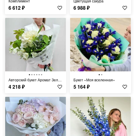
Комплимент
Цветущая сакура
6 612
₽
6 988
₽
Авторский букет Аромат Зелёного лета
Букет «Моя вселенная»
4 218
₽
5 164
₽