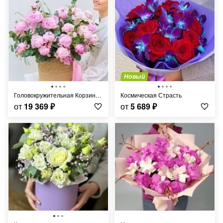
Новый
Головокружительная Корзина Пионов
Космическая Страсть
от
19 369
₽
от
5 689
₽