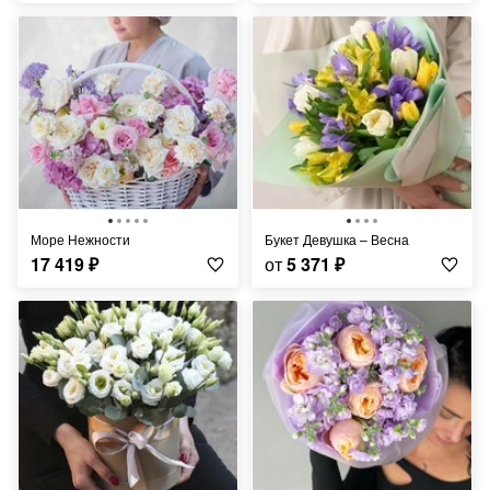
Море Нежности
Букет Девушка – Весна
17 419
₽
от
5 371
₽