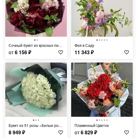
Сочный букет из красных пионов и гортензий
Фея в Саду
от
6 156
₽
11 343
₽
Букет из 51 розы «Белые розы Аваланч в дизайнерской упаковке»
Пламенный Цветок
8 949
₽
от
6 829
₽