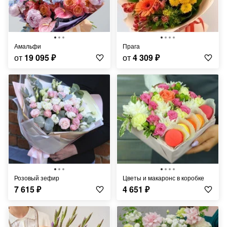
Амальфи
Прага
от
19 095
₽
от
4 309
₽
Розовый зефир
Цветы и макаронс в коробке
7 615
₽
4 651
₽