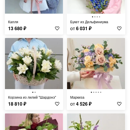
Капля
Букет из Дельфиниума
13 680
₽
от
6 031
₽
Корзина из лилий "Шардонэ"
Маркиза
18 810
₽
от
4 526
₽