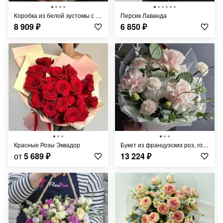
Коробка из белой эустомы с эвкалиптом "Мадмуазель"
Персик Лаванда
8 909
₽
6 850
₽
Красные Розы Эквадор
Букет из французских роз, гортензии и лотосов "Бархатный шик"
от
5 689
₽
13 224
₽