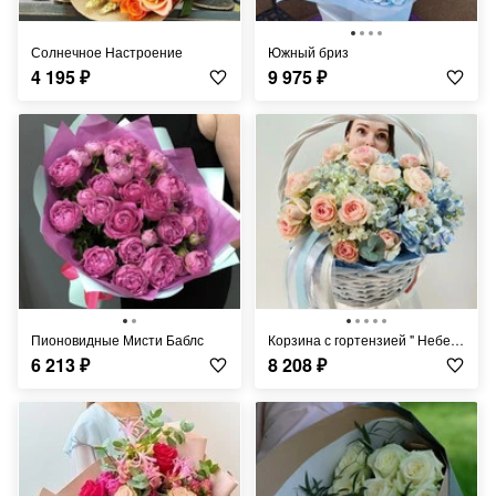
Солнечное Настроение
Южный бриз
4 195
₽
9 975
₽
Пионовидные Мисти Баблс
Корзина с гортензией " Небесный взор"
6 213
₽
8 208
₽