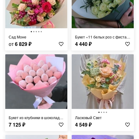
Сад Моне
Букет «11 белых роз с фисташкой»
от
6 829
₽
4 440
₽
Букет из клубники в шоколаде «Нанси» - S
Ласковый Свет
7 125
₽
4 549
₽