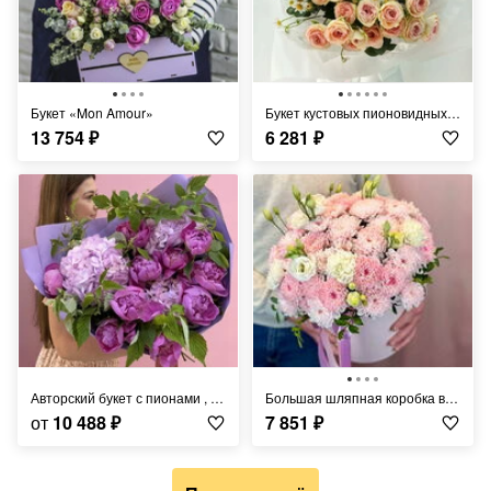
Букет «Mon Amour»
Букет кустовых пионовидных роз и ромашек
13 754
₽
6 281
₽
Авторский букет с пионами , гортензией и малиной
Большая шляпная коробка в нежных тоная с кустовой хризантемой, диантусами и эустомой
от
10 488
₽
7 851
₽