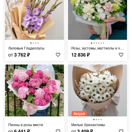
Лиловые Гладиолусы
Розы, эустомы, маттиолы и хризантемы в коробке "Фарфоровая мечта"
от
3 762
₽
12 836
₽
Акция
Пионы и розы мисти
Милые Хризантемы
от
6 441
₽
от
3 409
₽