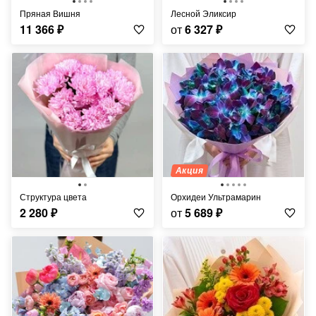
Пряная Вишня
Лесной Эликсир
11 366
₽
от
6 327
₽
Акция
Структура цвета
Орхидеи Ультрамарин
2 280
₽
от
5 689
₽