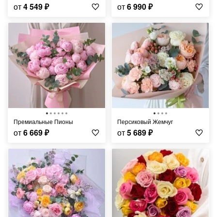
от
4 549
₽
от
6 990
₽
Премиальные Пионы
Персиковый Жемчуг
от
6 669
₽
от
5 689
₽