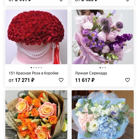
151 Красная Роза в Коробке
Лунная Серенада
от
17 271
₽
11 617
₽