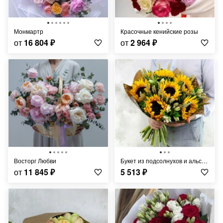
Монмартр
Красочные кенийские розы
от
16 804
₽
от
2 964
₽
Восторг Любви
Букет из подсолнухов и альстромерий с листьями фисташки
от
11 845
₽
5 513
₽