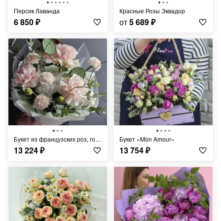
Персик Лаванда
Красные Розы Эквадор
6 850
₽
от
5 689
₽
Букет из французских роз, гортензии и лотосов "Бархатный шик"
Букет «Mon Amour»
13 224
₽
13 754
₽