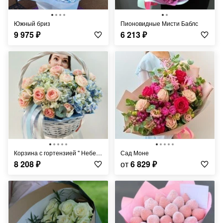
Южный бриз
Пионовидные Мисти Баблс
9 975
₽
6 213
₽
Корзина с гортензией " Небесный взор"
Сад Моне
8 208
₽
от
6 829
₽