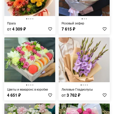
Прага
Розовый зефир
от
4 309
₽
7 615
₽
Цветы и макаронс в коробке
Лиловые Гладиолусы
4 651
₽
от
3 762
₽