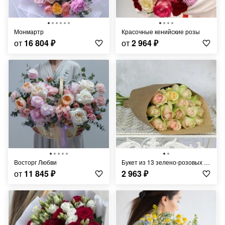
Монмартр
Красочные кенийские розы
от
16 804
₽
от
2 964
₽
Восторг Любви
Букет из 13 зелено-розовых роз в крафте Кения 40 см.
от
11 845
₽
2 963
₽