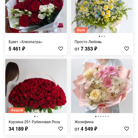
Хит
Букет «Клеопатра»
Просто Любовь
5 461
₽
от
7 353
₽
Акция
Корзина 251 Рубиновая Роза
Жозефина
34 189
₽
от
4 549
₽