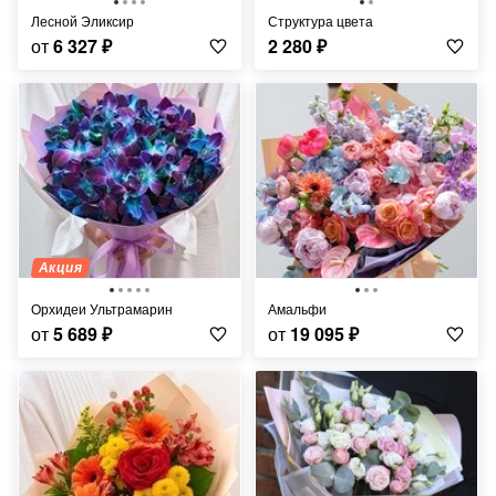
Лесной Эликсир
Структура цвета
от
6 327
₽
2 280
₽
Акция
Орхидеи Ультрамарин
Амальфи
от
5 689
₽
от
19 095
₽