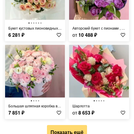
Букет кустовых пионовидных роз и ромашек
Авторский букет с пионами , гортензией и малиной
6 281
₽
от
10 488
₽
Большая шляпная коробка в нежных тоная с кустовой хризантемой, диантусами и эустомой
Шарлотта
7 851
₽
от
8 653
₽
Показать ещё