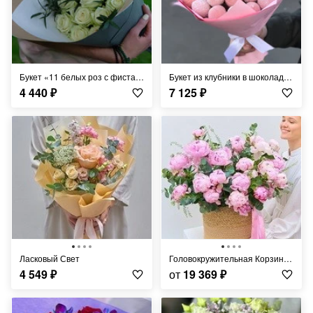
Букет «11 белых роз с фисташкой»
Букет из клубники в шоколаде «Нанси» - S
4 440
₽
7 125
₽
Ласковый Свет
Головокружительная Корзина Пионов
4 549
₽
от
19 369
₽