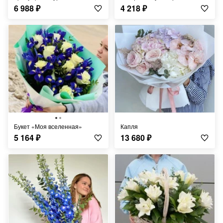
6 988
₽
4 218
₽
Букет «Моя вселенная»
Капля
5 164
₽
13 680
₽