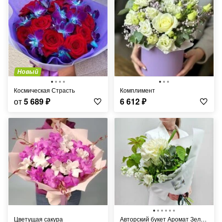
Новый
Космическая Страсть
Комплимент
от
5 689
₽
6 612
₽
Цветущая сакура
Авторский букет Аромат Зелёного лета