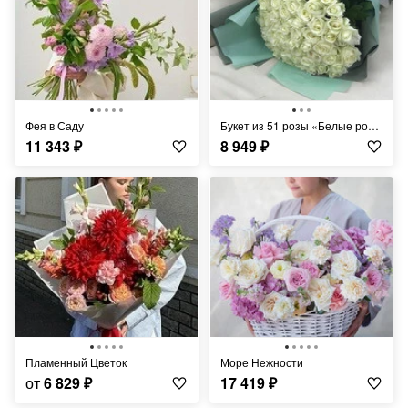
Фея в Саду
Букет из 51 розы «Белые розы Аваланч в дизайнерской упаковке»
11 343
₽
8 949
₽
Пламенный Цветок
Море Нежности
от
6 829
₽
17 419
₽