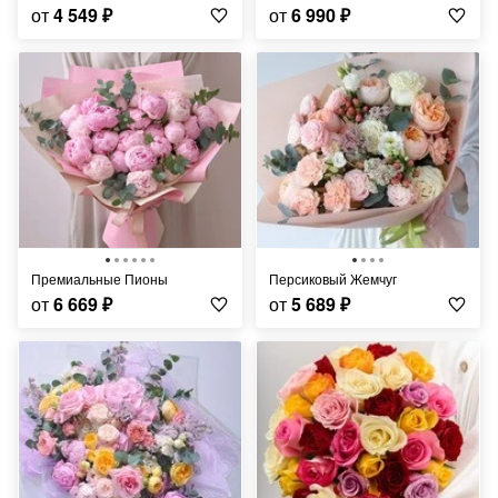
от
4 549
₽
от
6 990
₽
Премиальные Пионы
Персиковый Жемчуг
от
6 669
₽
от
5 689
₽