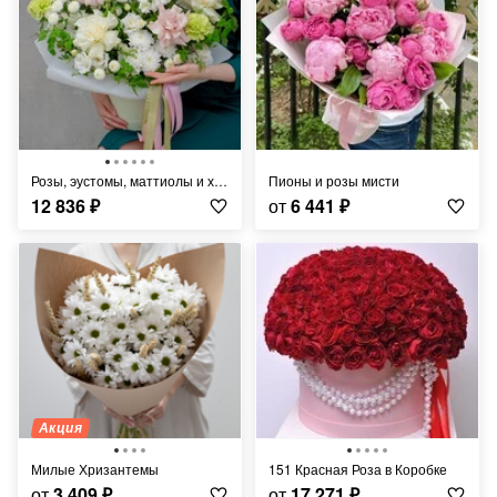
Розы, эустомы, маттиолы и хризантемы в коробке "Фарфоровая мечта"
Пионы и розы мисти
12 836
₽
от
6 441
₽
Акция
Милые Хризантемы
151 Красная Роза в Коробке
от
3 409
₽
от
17 271
₽