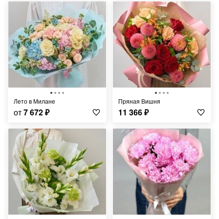
Лето в Милане
Пряная Вишня
от
7 672
₽
11 366
₽