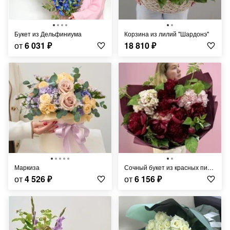
Букет из Дельфиниума
Корзина из лилий "Шардонэ"
от
6 031
₽
18 810
₽
Маркиза
Сочный букет из красных пионов и гортензий
от
4 526
₽
от
6 156
₽