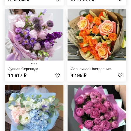
Лунная Серенада
Солнечное Настроение
11 617
₽
4 195
₽