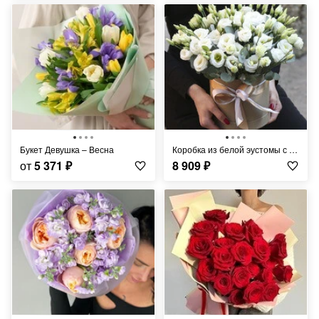
Букет Девушка – Весна
Коробка из белой эустомы с эвкалиптом "Мадмуазель"
от
5 371
₽
8 909
₽