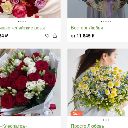
очные кенийские розы
Восторг Любви
64
₽
от
11 845
₽
Хит
т «Клеопатра»
Просто Любовь