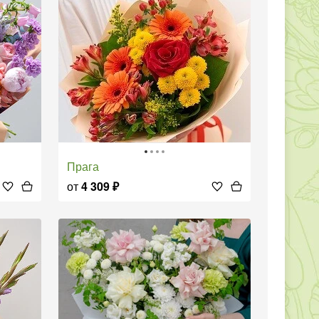
Прага
от
4 309
₽