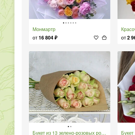
Монмартр
Крас
от
16 804
₽
от
2 9
Букет из 13 зелено-розовых роз в крафте Кения 40 см.
Буке