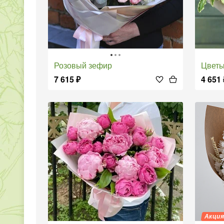
Розовый зефир
Цвет
7 615
₽
4 651
Акци