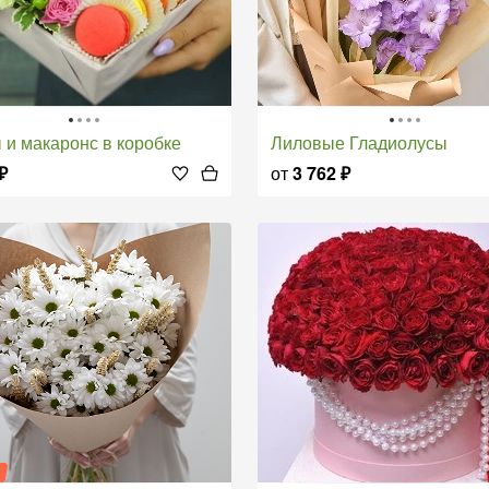
ы и макаронс в коробке
Лиловые Гладиолусы
₽
от
3 762
₽
я