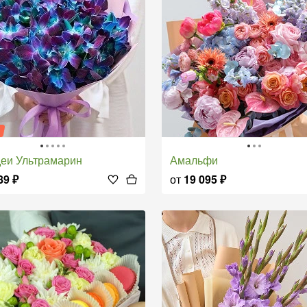
я
деи Ультрамарин
Амальфи
89
₽
от
19 095
₽