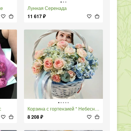
ке
Лунная Серенада
11 617
₽
с
Корзина с гортензией " Небесный взор"
8 208
₽