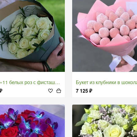
 «11 белых роз с фисташкой»
Букет из клубники в шоколаде «Нанси
₽
7 125
₽