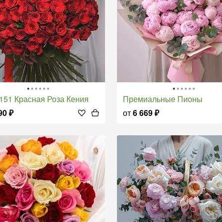
и 151 Красная Роза Кения
Премиальные Пионы
90
₽
от
6 669
₽