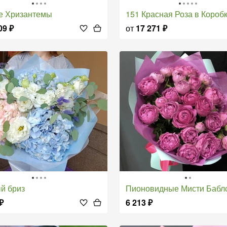
ые Хризантемы
151 Красная Роза в Короб
09
₽
от
17 271
₽
ый бриз
Пионовидные Мисти Бабл
₽
6 213
₽