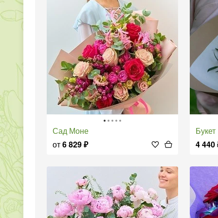
Сад Моне
Букет
от
6 829
₽
4 440