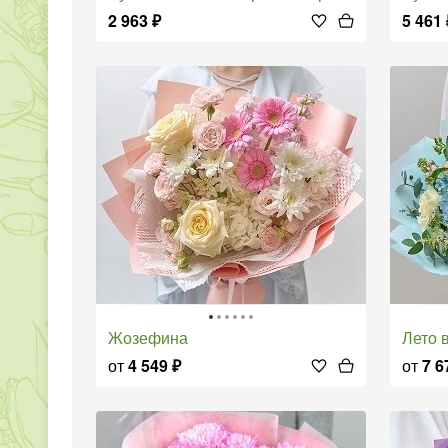
2 963
₽
5 461
Жозефина
Лето
от
4 549
₽
от
7 6