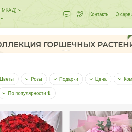
и МКАД)
Контакты
О серв
Цветы
Розы
Подарки
Цена
Ком
По популярности
⇅