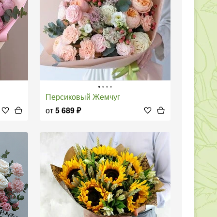
Персиковый Жемчуг
от
5 689
₽