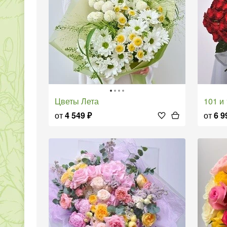
Цветы Лета
101 
от
4 549
₽
от
6 9