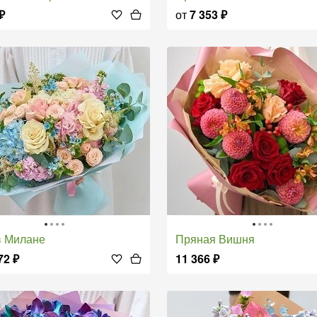
₽
от
7 353
₽
 в Милане
Пряная Вишня
72
₽
11 366
₽