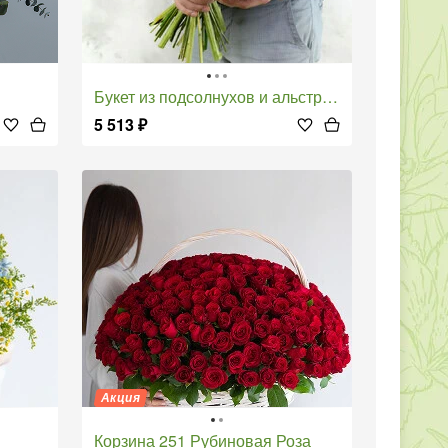
Букет из подсолнухов и альстромерий с листьями фисташки
5 513
₽
Акция
Корзина 251 Рубиновая Роза