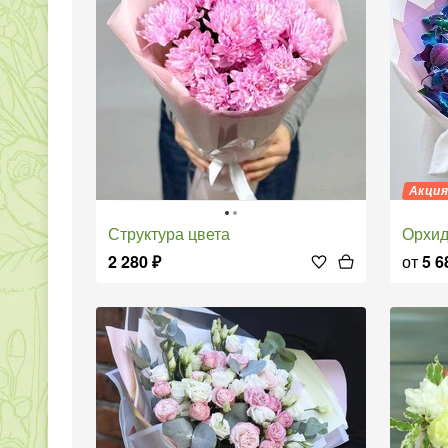
Акци
Структура цвета
Орхи
2 280
₽
от
5 6