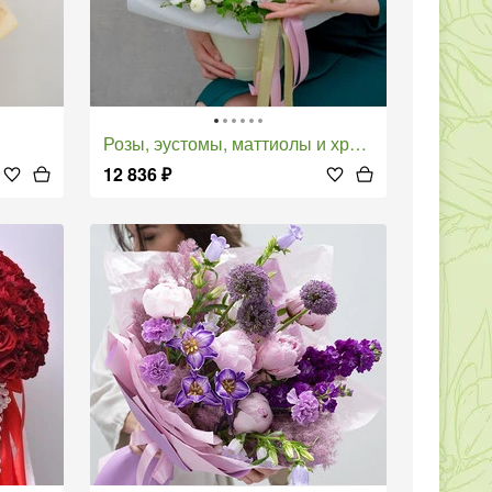
Розы, эустомы, маттиолы и хризантемы в коробке "Фарфоровая мечта"
12 836
₽