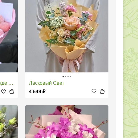
» - S
Ласковый Свет
4 549
₽