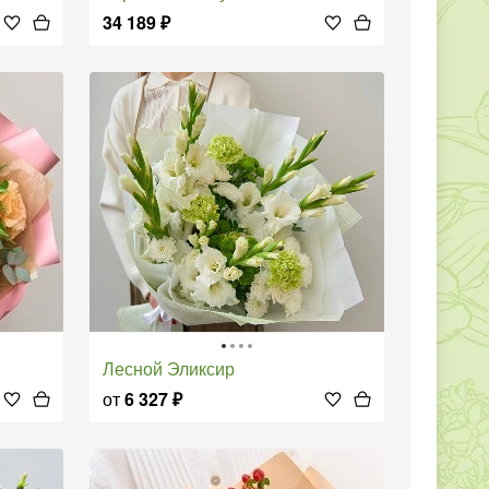
34 189
₽
Лесной Эликсир
от
6 327
₽