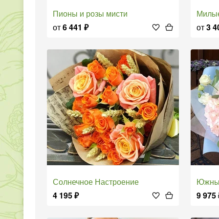
Пионы и розы мисти
Мил
от
6 441
₽
от
3 4
Солнечное Настроение
Южн
4 195
₽
9 975