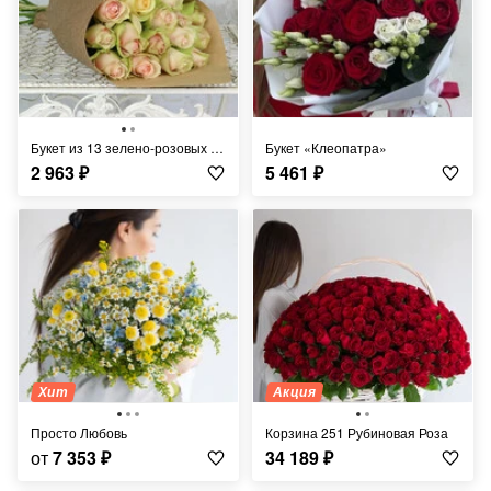
Букет из 13 зелено-розовых роз в крафте Кения 40 см.
Букет «Клеопатра»
2 963
₽
5 461
₽
Хит
Акция
Просто Любовь
Корзина 251 Рубиновая Роза
от
7 353
₽
34 189
₽