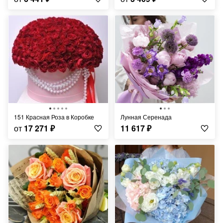
151 Красная Роза в Коробке
Лунная Серенада
от
17 271
₽
11 617
₽