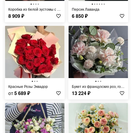
Коробка из белой эустомы с эвкалиптом "Мадмуазель"
Персик Лаванда
8 909
₽
6 850
₽
Красные Розы Эквадор
Букет из французских роз, гортензии и лотосов "Бархатный шик"
от
5 689
₽
13 224
₽