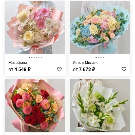
Жозефина
Лето в Милане
от
4 549
₽
от
7 672
₽