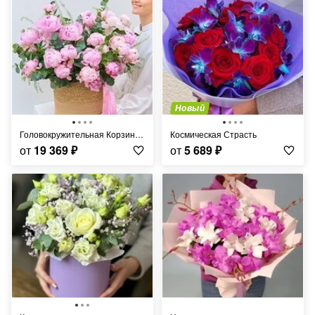
Новый
Головокружительная Корзина Пионов
Космическая Страсть
от
19 369
₽
от
5 689
₽