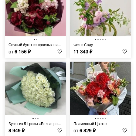
Сочный букет из красных пионов и гортензий
Фея в Саду
от
6 156
₽
11 343
₽
Букет из 51 розы «Белые розы Аваланч в дизайнерской упаковке»
Пламенный Цветок
8 949
₽
от
6 829
₽