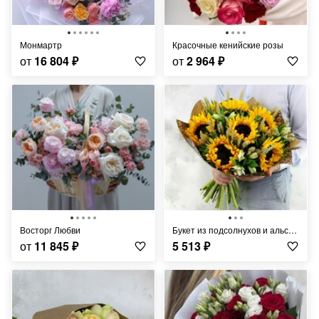
Монмартр
Красочные кенийские розы
от
16 804
₽
от
2 964
₽
Восторг Любви
Букет из подсолнухов и альстромерий с листьями фисташки
от
11 845
₽
5 513
₽