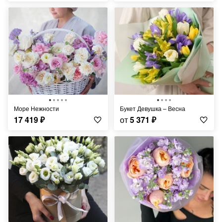
Море Нежности
Букет Девушка – Весна
17 419
₽
от
5 371
₽