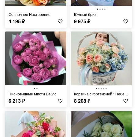
Солнечное Настроение
Южный бриз
4 195
₽
9 975
₽
Пионовидные Мисти Баблс
Корзина с гортензией " Небесный взор"
6 213
₽
8 208
₽