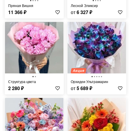
Пряная Вишня
Лесной Эликсир
11 366
₽
от
6 327
₽
Акция
Структура цвета
Орхидеи Ультрамарин
2 280
₽
от
5 689
₽