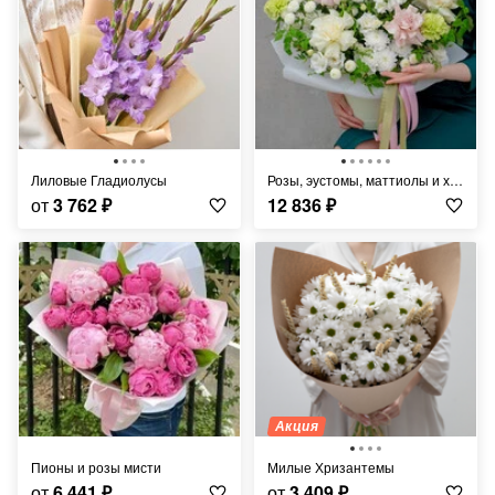
Лиловые Гладиолусы
Розы, эустомы, маттиолы и хризантемы в коробке "Фарфоровая мечта"
от
3 762
₽
12 836
₽
Акция
Пионы и розы мисти
Милые Хризантемы
от
6 441
₽
от
3 409
₽