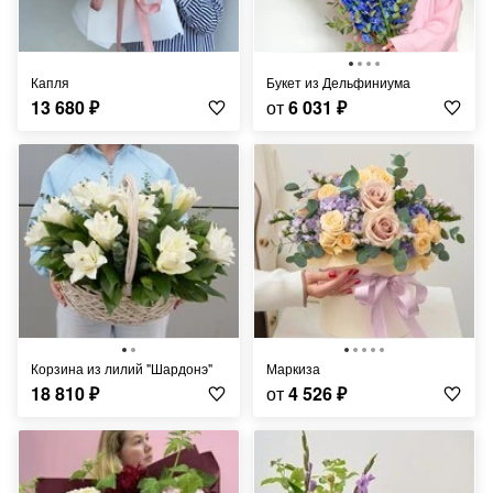
Капля
Букет из Дельфиниума
13 680
₽
от
6 031
₽
Корзина из лилий "Шардонэ"
Маркиза
18 810
₽
от
4 526
₽