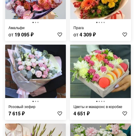
Амальфи
Прага
от
19 095
₽
от
4 309
₽
Розовый зефир
Цветы и макаронс в коробке
7 615
₽
4 651
₽