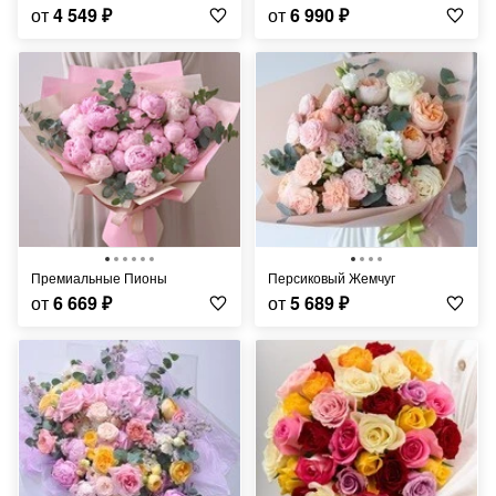
от
4 549
₽
от
6 990
₽
Премиальные Пионы
Персиковый Жемчуг
от
6 669
₽
от
5 689
₽