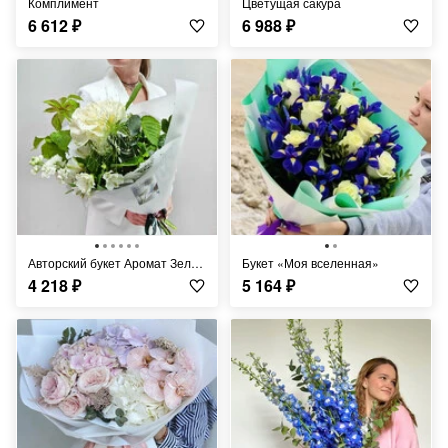
Комплимент
Цветущая сакура
6 612
₽
6 988
₽
Авторский букет Аромат Зелёного лета
Букет «Моя вселенная»
4 218
₽
5 164
₽