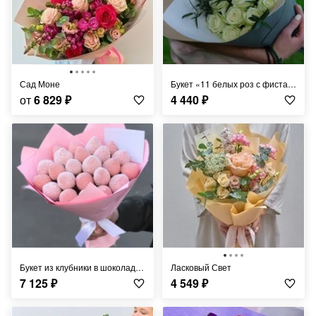
Сад Моне
Букет «11 белых роз с фисташкой»
от
6 829
₽
4 440
₽
Букет из клубники в шоколаде «Нанси» - S
Ласковый Свет
7 125
₽
4 549
₽