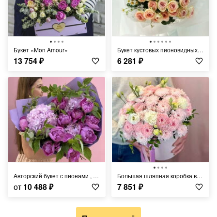
Букет «Mon Amour»
Букет кустовых пионовидных роз и ромашек
13 754
₽
6 281
₽
Авторский букет с пионами , гортензией и малиной
Большая шляпная коробка в нежных тоная с кустовой хризантемой, диантусами и эустомой
от
10 488
₽
7 851
₽