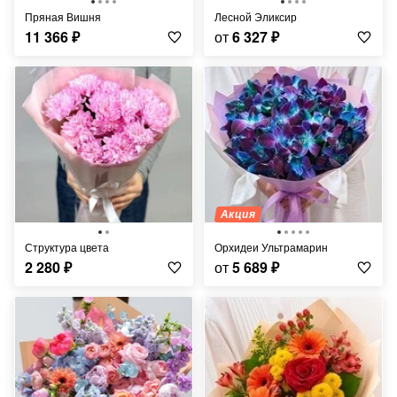
Пряная Вишня
Лесной Эликсир
11 366
₽
от
6 327
₽
Акция
Структура цвета
Орхидеи Ультрамарин
2 280
₽
от
5 689
₽