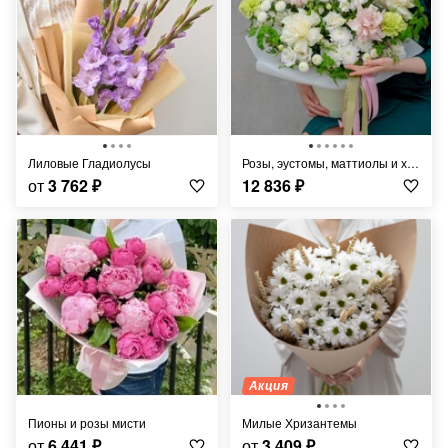
Лиловые Гладиолусы
Розы, эустомы, маттиолы и хризантемы в коробке "Фарфоровая мечта"
от
3 762
₽
12 836
₽
Акция
Пионы и розы мисти
Милые Хризантемы
от
6 441
₽
от
3 409
₽