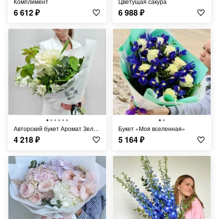
Комплимент
Цветущая сакура
6 612
₽
6 988
₽
Авторский букет Аромат Зелёного лета
Букет «Моя вселенная»
4 218
₽
5 164
₽