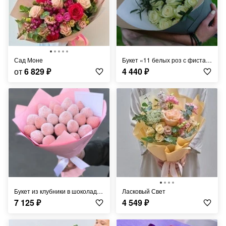
Сад Моне
Букет «11 белых роз с фисташкой»
от
6 829
₽
4 440
₽
Букет из клубники в шоколаде «Нанси» - S
Ласковый Свет
7 125
₽
4 549
₽