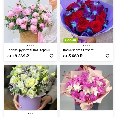
Новый
Головокружительная Корзина Пионов
Космическая Страсть
от
19 369
₽
от
5 689
₽