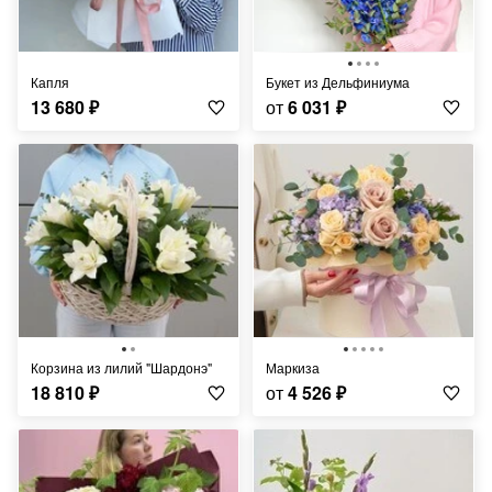
Капля
Букет из Дельфиниума
13 680
₽
от
6 031
₽
Корзина из лилий "Шардонэ"
Маркиза
18 810
₽
от
4 526
₽