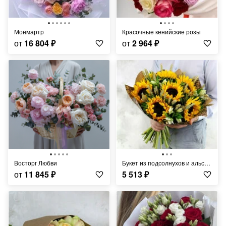
Монмартр
Красочные кенийские розы
от
16 804
₽
от
2 964
₽
Восторг Любви
Букет из подсолнухов и альстромерий с листьями фисташки
от
11 845
₽
5 513
₽