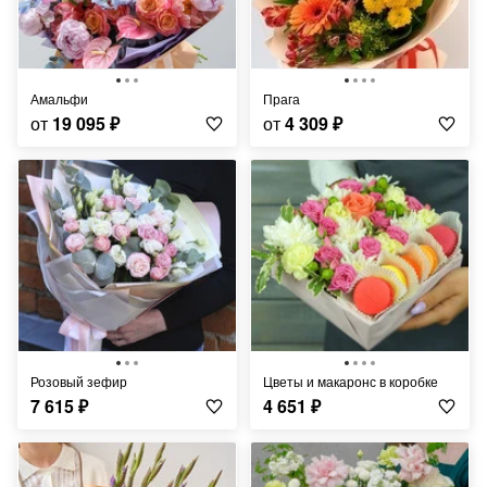
Амальфи
Прага
от
19 095
₽
от
4 309
₽
Розовый зефир
Цветы и макаронс в коробке
7 615
₽
4 651
₽