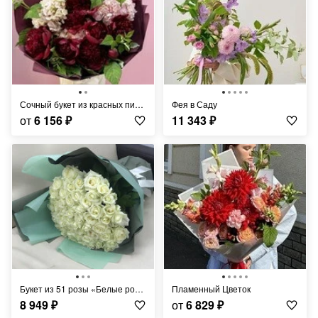
Сочный букет из красных пионов и гортензий
Фея в Саду
от
6 156
₽
11 343
₽
Букет из 51 розы «Белые розы Аваланч в дизайнерской упаковке»
Пламенный Цветок
8 949
₽
от
6 829
₽