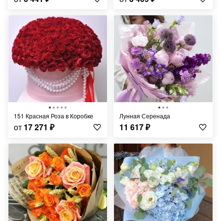
151 Красная Роза в Коробке
Лунная Серенада
от
17 271
₽
11 617
₽