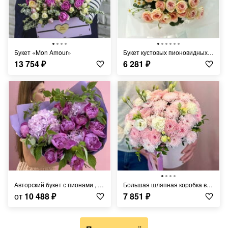
Букет «Mon Amour»
Букет кустовых пионовидных роз и ромашек
13 754
₽
6 281
₽
Авторский букет с пионами , гортензией и малиной
Большая шляпная коробка в нежных тоная с кустовой хризантемой, диантусами и эустомой
от
10 488
₽
7 851
₽