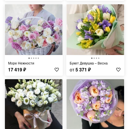
Море Нежности
Букет Девушка – Весна
17 419
₽
от
5 371
₽