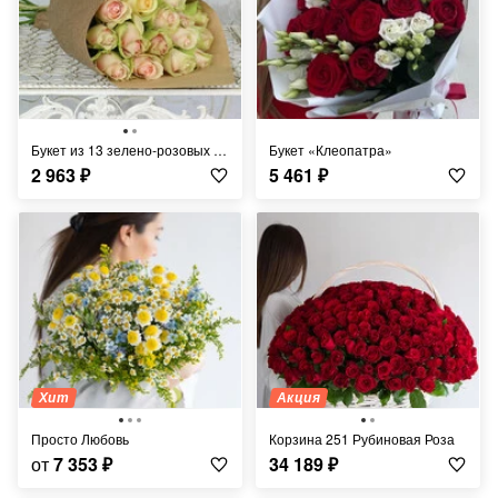
Букет из 13 зелено-розовых роз в крафте Кения 40 см.
Букет «Клеопатра»
2 963
₽
5 461
₽
Хит
Акция
Просто Любовь
Корзина 251 Рубиновая Роза
от
7 353
₽
34 189
₽