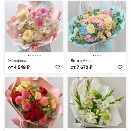
Жозефина
Лето в Милане
от
4 549
₽
от
7 672
₽