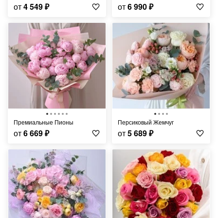
от
4 549
₽
от
6 990
₽
Премиальные Пионы
Персиковый Жемчуг
от
6 669
₽
от
5 689
₽