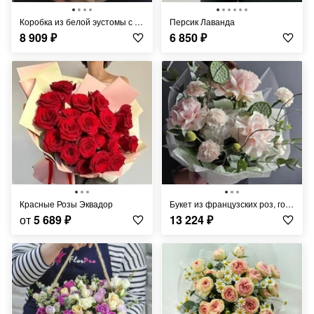
Коробка из белой эустомы с эвкалиптом "Мадмуазель"
Персик Лаванда
8 909
₽
6 850
₽
Красные Розы Эквадор
Букет из французских роз, гортензии и лотосов "Бархатный шик"
от
5 689
₽
13 224
₽