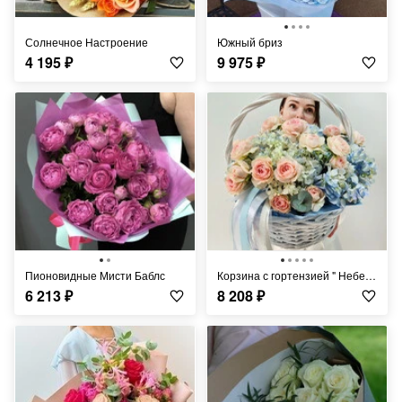
Солнечное Настроение
Южный бриз
4 195
₽
9 975
₽
Пионовидные Мисти Баблс
Корзина с гортензией " Небесный взор"
6 213
₽
8 208
₽