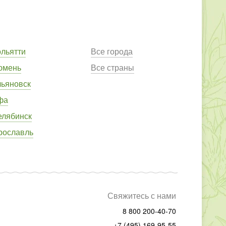
ольятти
Все города
юмень
Все страны
льяновск
фа
елябинск
рославль
Свяжитесь с нами
8 800 200-40-70
+7 (495) 169-95-55