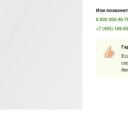
Или позвонит
8 800 200-40-7
+7 (495) 169-9
Га
Ес
со
бе