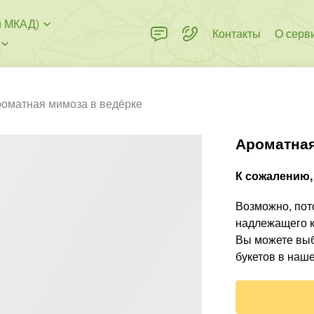
и МКАД)
Контакты
О серв
оматная мимоза в ведёрке
Ароматная
К сожалению, 
Возможно, пото
надлежащего к
Вы можете выб
букетов в наше