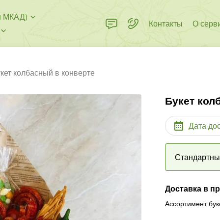
и МКАД)
Контакты
О серв
кет колбасный в конверте
Букет кол
Дата до
Стандартн
Доставка в п
Ассортимент бук