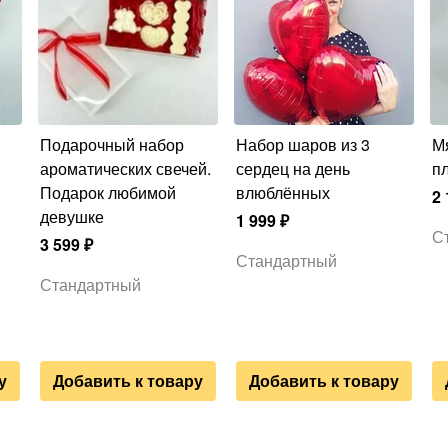
Подарочный набор
Набор шаров из 3
Мягкая игрушка
ароматических свечей.
сердец на день
п
Подарок любимой
влюблённых
2 
девушке
1 999
₽
С
3 599
₽
Стандартный
Стандартный
у
Добавить к товару
Добавить к товару