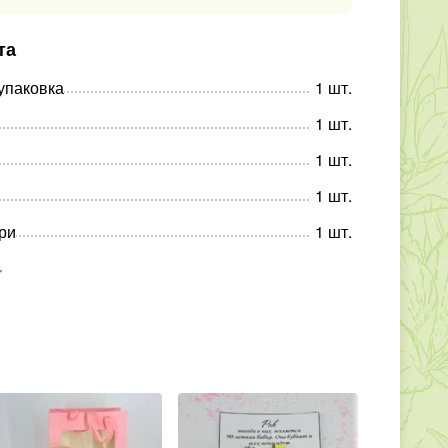
та
упаковка
1
шт
.
1
шт
.
1
шт
.
1
шт
.
ри
1
шт
.