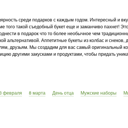
рность среди подарков с каждым годом. Интересный и вкус
оме того такой съедобный букет еще и заманчиво пахнет! Этот
поднести в подарок что то более необычное чем традиционны
ной альтернативой. Аппетитные букеты из колбас и снеков, 
ям, друзьям. Мы создадим для вас самый оригинальный кол
зицию другими закусками и продуктами, чтобы придать уник
23 февраля
8 марта
День отца
Мужские наборы
М