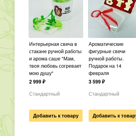
Интерьерная свеча в
Ароматические
стакане ручной работы
фигурные свечи
и арома саше "Мам,
ручной работы.
твоя любовь согревает
Подарок на 14
мою душу"
февраля
2 999
₽
3 599
₽
Стандартный
Стандартный
Добавить к товару
Добавить к товар