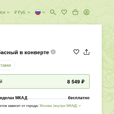
исе
₽ Руб.
басный в конверте
ставки
8 549
₽
ый
ределах МКАД
бесплатно
етов зависит от города
:
Москва (внутри МКАД)