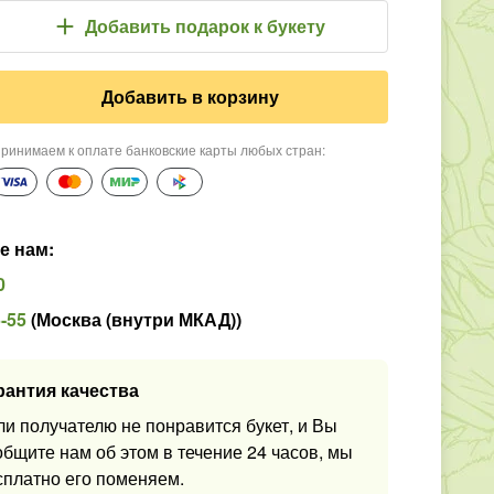
Добавить подарок
к букету
Добавить в корзину
ринимаем к оплате банковские карты любых стран
:
е нам
:
0
5-55
(
Москва (внутри МКАД)
)
рантия качества
ли получателю не понравится букет, и Вы
общите нам об этом в течение 24 часов, мы
сплатно его поменяем.