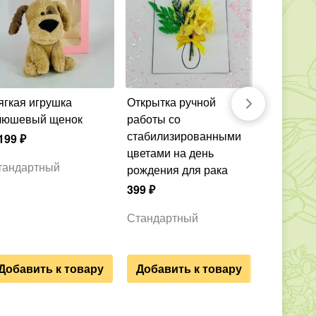
Открытка ручной
Свеча фигурная
люшевый щенок
работы со
ручной р
стабилизированными
лошадка-
199
₽
цветами на день
Символ 2
тандартный
рождения для рака
1 199
₽
399
₽
Стандар
Стандартный
Добавить к товару
Добавить к товару