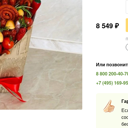
8 549
₽
П
Или позвонит
8 800 200-40-7
+7 (495) 169-9
Га
Ес
со
бе