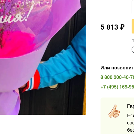
5 813
₽
П
Или позвонит
8 800 200-40-7
+7 (495) 169-9
Га
Ес
со
бе