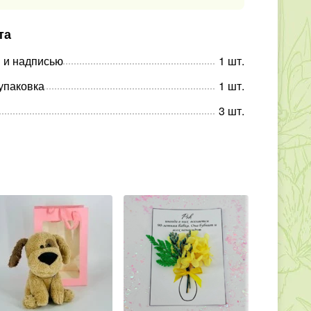
та
 и надписью
1
шт
.
упаковка
1
шт
.
3
шт
.