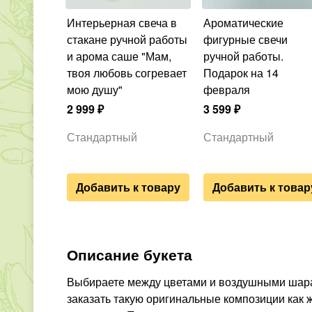
Интерьерная свеча в
Ароматические
стакане ручной работы
фигурные свечи
и арома саше "Мам,
ручной работы.
твоя любовь согревает
Подарок на 14
мою душу"
февраля
2 999
₽
3 599
₽
Стандартный
Стандартный
Добавить к товару
Добавить к товар
Описание букета
Выбираете между цветами и воздушными шарам
заказать такую оригинальные композиции как 