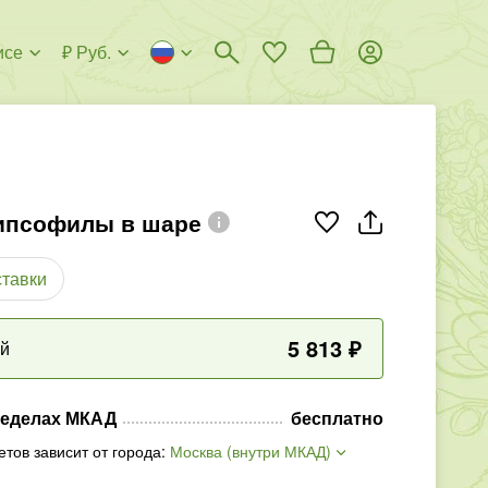
исе
₽ Руб.
гипсофилы в шаре
ставки
5 813
₽
ый
ределах МКАД
бесплатно
етов зависит от города
:
Москва (внутри МКАД)