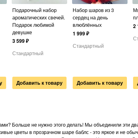
Подарочный набор
Набор шаров из 3
Мягкая игрушка
ароматических свечей.
сердец на день
п
Подарок любимой
влюблённых
2 
девушке
1 999
₽
С
3 599
₽
Стандартный
Стандартный
у
Добавить к товару
Добавить к товару
и? Больше не нужно этого делать! Мы объединили эти два
живые цветы в прозрачном шаре баблс - это яркое и не об