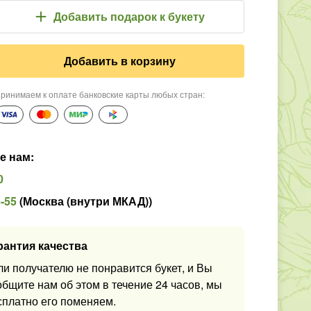
Добавить подарок
к букету
Добавить в корзину
ринимаем к оплате банковские карты любых стран
:
е нам
:
0
5-55
(
Москва (внутри МКАД)
)
рантия качества
ли получателю не понравится букет, и Вы
общите нам об этом в течение 24 часов, мы
сплатно его поменяем.