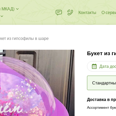
и МКАД)
Контакты
О серв
кет из гипсофилы в шаре
Букет из 
Дата до
Стандартн
Доставка в п
Ассортимент бук