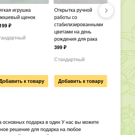
Открытка ручной
Свеча фигурная
люшевый щенок
работы со
ручной р
стабилизированными
лошадка-
199
₽
цветами на день
Символ 2
тандартный
рождения для рака
1 199
₽
399
₽
Стандар
Стандартный
Добавить к товару
Добавить к товару
 основных подарка в один У нас вы можете
ычное решение для подарка на любое