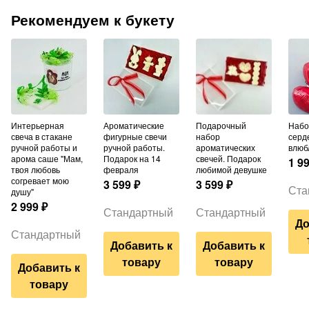
Рекомендуем к букету
Интерьерная
Ароматические
Подарочный
Набор шаров из 3
свеча в стакане
фигурные свечи
набор
серд
ручной работы и
ручной работы.
ароматических
влюб
арома саше "Мам,
Подарок на 14
свечей. Подарок
1 9
твоя любовь
февраля
любимой девушке
согревает мою
3 599
₽
3 599
₽
Ста
душу"
2 999
₽
Стандартный
Стандартный
До
Стандартный
Добавить к
Добавить к
товару
товару
Добавить к
товару