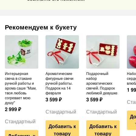
Рекомендуем к букету
Интерьерная
Ароматические
Подарочный
Набор шаров из 3
свеча в стакане
фигурные свечи
набор
серд
ручной работы и
ручной работы.
ароматических
влюб
арома саше "Мам,
Подарок на 14
свечей. Подарок
1 9
твоя любовь
февраля
любимой девушке
согревает мою
3 599
₽
3 599
₽
Ста
душу"
2 999
₽
Стандартный
Стандартный
До
Стандартный
Добавить к
Добавить к
товару
товару
Добавить к