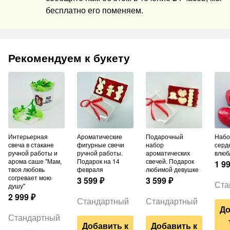
бесплатно его поменяем.
Рекомендуем к букету
Интерьерная
Ароматические
Подарочный
Набор шаров из 3
свеча в стакане
фигурные свечи
набор
серд
ручной работы и
ручной работы.
ароматических
влюб
арома саше "Мам,
Подарок на 14
свечей. Подарок
1 9
твоя любовь
февраля
любимой девушке
согревает мою
3 599
₽
3 599
₽
Ста
душу"
2 999
₽
Стандартный
Стандартный
До
Стандартный
Добавить к
Добавить к