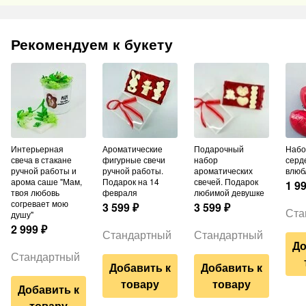
Рекомендуем к букету
Интерьерная
Ароматические
Подарочный
Набор шаров из 3
свеча в стакане
фигурные свечи
набор
серд
ручной работы и
ручной работы.
ароматических
влюб
арома саше "Мам,
Подарок на 14
свечей. Подарок
1 9
твоя любовь
февраля
любимой девушке
согревает мою
3 599
₽
3 599
₽
Ста
душу"
2 999
₽
Стандартный
Стандартный
До
Стандартный
Добавить к
Добавить к
товару
товару
Добавить к
товару