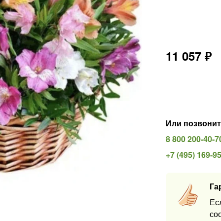
11 057
₽
Или позвонит
8 800 200-40-7
+7 (495) 169-9
Га
Ес
со