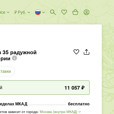
исе
₽ Руб.
з 35 радужной
ерии
ставки
11 057
₽
ый
ределах МКАД
бесплатно
етов зависит от города
:
Москва (внутри МКАД)