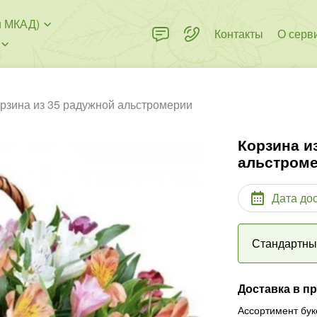
и МКАД)
Контакты
О серв
рзина из 35 радужной альстромерии
Корзина и
альстром
Дата до
Стандартн
Доставка в п
Ассортимент бук