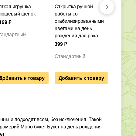
Открытка ручной
Свеча фигурная
люшевый щенок
работы со
ручной р
стабилизированными
лошадка-
199
₽
цветами на день
Символ 2
тандартный
рождения для рака
1 199
₽
399
₽
Стандар
Стандартный
Добавить к товару
Добавить к товару
енны и подходят всем, без исключения. Такой
тромерий Моно букет Букет на день рождения
ет