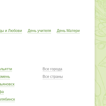
ды и Любови
День учителя
День Матери
ольятти
Все города
юмень
Все страны
льяновск
фа
елябинск