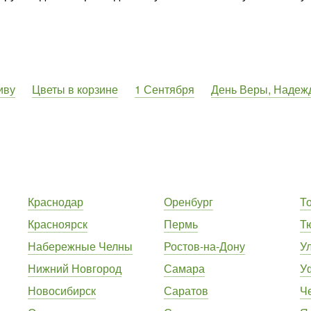
иву
Цветы в корзине
1 Сентября
День Веры, Надеж
Краснодар
Оренбург
Т
Красноярск
Пермь
Т
Набережные Челны
Ростов-на-Дону
У
Нижний Новгород
Самара
У
Новосибирск
Саратов
Ч