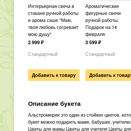
Интерьерная свеча в
Ароматические
стакане ручной работы
фигурные свечи
и арома саше "Мам,
ручной работы.
твоя любовь согревает
Подарок на 14
мою душу"
февраля
2 999
₽
3 599
₽
Стандартный
Стандартный
Добавить к товару
Добавить к товар
Описание букета
Альстромерии это один из стойких цветов, кот
букет можно подарить маме, бабушке, учителю,
Цветы для мамы Цветы для учителя Цветы для