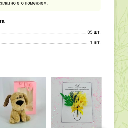
сплатно его поменяем.
та
35
шт
.
1
шт
.