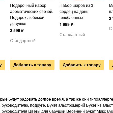
Подарочный набор
Набор шаров из 3
Мягкая игрушка
ароматических свечей.
сердец на день
п
Подарок любимой
влюблённых
2 
девушке
1 999
₽
С
3 599
₽
Стандартный
Стандартный
у
Добавить к товару
Добавить к товару
орые будут радовать долгое время, а так же они гипоаллерг
 руководителю, подруге. Букет альстромерий Букет из альс
 руководителя Цветы для бабушки Весенний букет Микс бук