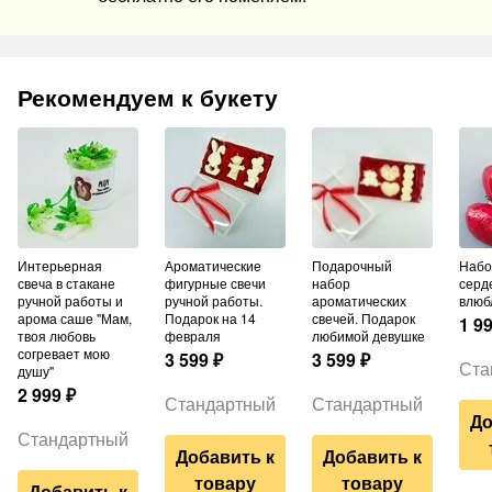
Рекомендуем к букету
Интерьерная
Ароматические
Подарочный
Набор шаров из 3
свеча в стакане
фигурные свечи
набор
серд
ручной работы и
ручной работы.
ароматических
влюб
арома саше "Мам,
Подарок на 14
свечей. Подарок
1 9
твоя любовь
февраля
любимой девушке
согревает мою
3 599
₽
3 599
₽
Ста
душу"
2 999
₽
Стандартный
Стандартный
До
Стандартный
Добавить к
Добавить к
товару
товару
Добавить к