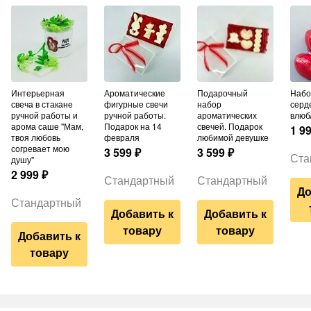
Интерьерная
Ароматические
Подарочный
Набор шаров из 3
свеча в стакане
фигурные свечи
набор
серд
ручной работы и
ручной работы.
ароматических
влюб
арома саше "Мам,
Подарок на 14
свечей. Подарок
1 9
твоя любовь
февраля
любимой девушке
согревает мою
3 599
₽
3 599
₽
Ста
душу"
2 999
₽
Стандартный
Стандартный
До
Стандартный
Добавить к
Добавить к
товару
товару
Добавить к
товару