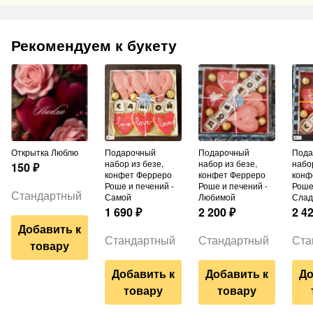
Рекомендуем к букету
Открытка Люблю
Подарочный
Подарочный
Подарочный
набор из безе,
набор из безе,
набор
150
₽
конфет Ферреро
конфет Ферреро
конф
Роше и печений -
Роше и печений -
Роше
Стандартный
Самой
Любимой
Слад
1 690
₽
2 200
₽
2 4
Добавить к
Стандартный
Стандартный
Ста
товару
Добавить к
Добавить к
До
товару
товару