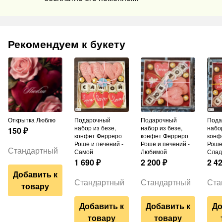
Рекомендуем к букету
Открытка Люблю
Подарочный
Подарочный
Подарочный
набор из безе,
набор из безе,
набор
150
₽
конфет Ферреро
конфет Ферреро
конф
Роше и печений -
Роше и печений -
Роше
Стандартный
Самой
Любимой
Слад
1 690
₽
2 200
₽
2 4
Добавить к
Стандартный
Стандартный
Ста
товару
Добавить к
Добавить к
До
товару
товару