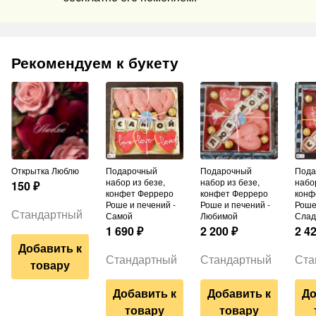
Рекомендуем к букету
Открытка Люблю
Подарочный
Подарочный
Подарочный
набор из безе,
набор из безе,
набор
150
₽
конфет Ферреро
конфет Ферреро
конф
Роше и печений -
Роше и печений -
Роше
Стандартный
Самой
Любимой
Слад
1 690
₽
2 200
₽
2 4
Добавить к
Стандартный
Стандартный
Ста
товару
Добавить к
Добавить к
До
товару
товару