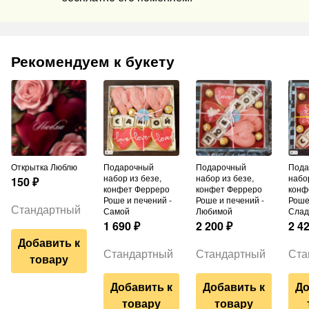
Рекомендуем к букету
Открытка Люблю
Подарочный
Подарочный
Подарочный
набор из безе,
набор из безе,
набор
150
₽
конфет Ферреро
конфет Ферреро
конф
Роше и печений -
Роше и печений -
Роше
Стандартный
Самой
Любимой
Слад
1 690
₽
2 200
₽
2 4
Добавить к
Стандартный
Стандартный
Ста
товару
Добавить к
Добавить к
До
товару
товару