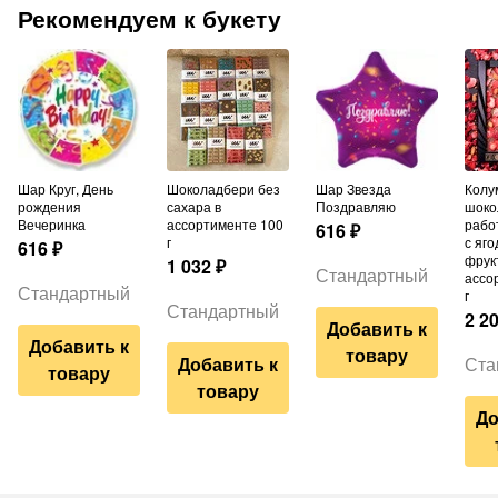
Рекомендуем к букету
Шар Круг, День
Шоколадбери без
Шар Звезда
Колумбийский
рождения
сахара в
Поздравляю
шоко
Вечеринка
ассортименте 100
рабо
616
₽
г
с яго
616
₽
фрук
1 032
₽
Стандартный
ассо
Стандартный
г
Стандартный
2 2
Добавить к
Добавить к
товару
Добавить к
Ста
товару
товару
До