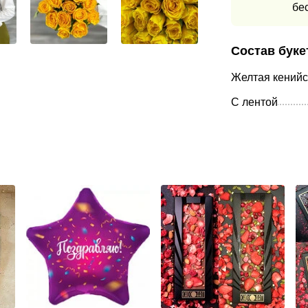
бе
Состав буке
Желтая кенийс
С лентой