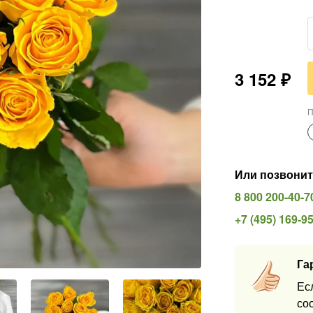
3 152
₽
П
Или позвонит
8 800 200-40-7
+7 (495) 169-9
Га
Ес
со