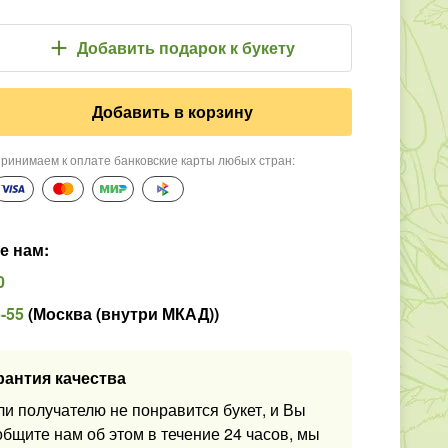
Добавить подарок
к букету
Добавить в корзину
ринимаем к оплате банковские карты любых стран
:
е нам
:
0
5-55
(
Москва (внутри МКАД)
)
рантия качества
ли получателю не понравится букет, и Вы
общите нам об этом в течение 24 часов, мы