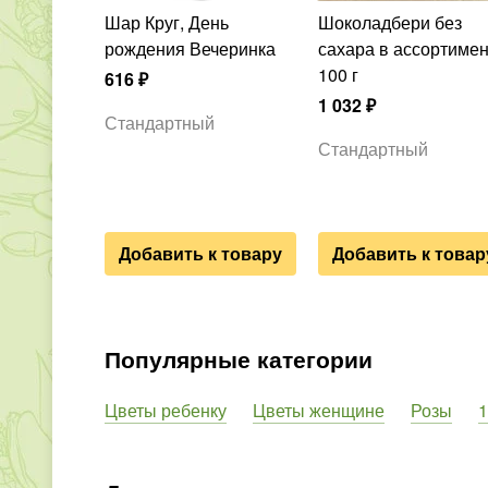
Шар Круг, День
Шоколадбери без
рождения Вечеринка
сахара в ассортиме
100 г
616
₽
1 032
₽
Стандартный
Стандартный
Добавить к товару
Добавить к товар
Популярные категории
Цветы ребенку
Цветы женщине
Розы
1