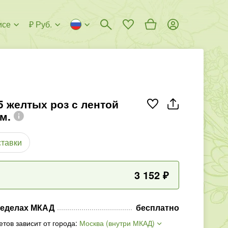
исе
₽ Руб.
5 желтых роз с лентой
м.
ставки
3 152
₽
ределах МКАД
бесплатно
етов зависит от города
:
Москва (внутри МКАД)