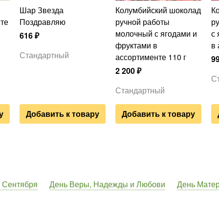
Шар Звезда
Колумбийский шоколад
Колумбийский шоколад
нте
Поздравляю
ручной работы
р
молочный с ягодами и
с
616
₽
фруктами в
в 
Стандартный
ассортименте 110 г
9
2 200
₽
С
Стандартный
у
Добавить к товару
Добавить к товару
 Сентября
День Веры, Надежды и Любови
День Мате