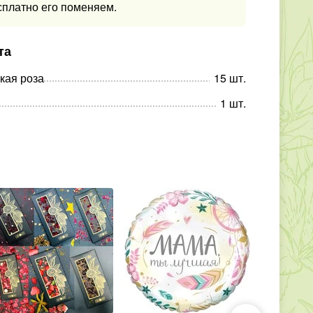
сплатно его поменяем.
та
кая роза
15
шт
.
1
шт
.