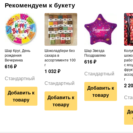
Рекомендуем к букету
Шар Круг, День
Шоколадбери без
Шар Звезда
Колумбийский
рождения
сахара в
Поздравляю
шоко
Вечеринка
ассортименте 100
рабо
616
₽
г
с яго
616
₽
фрук
1 032
₽
Стандартный
ассо
Стандартный
г
Стандартный
2 2
Добавить к
Добавить к
товару
Добавить к
Ста
товару
товару
До