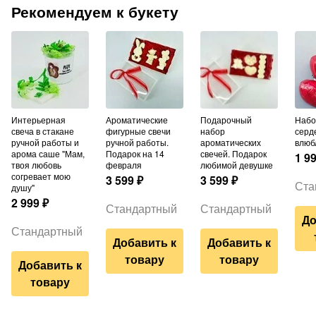
Рекомендуем к букету
Интерьерная
Ароматические
Подарочный
Набор шаров из 3
свеча в стакане
фигурные свечи
набор
серд
ручной работы и
ручной работы.
ароматических
влюб
арома саше "Мам,
Подарок на 14
свечей. Подарок
1 9
твоя любовь
февраля
любимой девушке
согревает мою
3 599
₽
3 599
₽
Ста
душу"
2 999
₽
Стандартный
Стандартный
До
Стандартный
Добавить к
Добавить к
товару
товару
Добавить к
товару