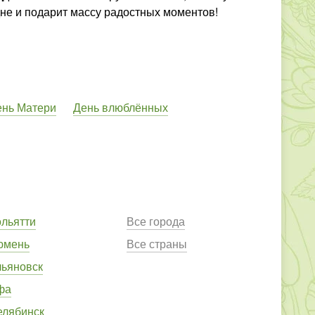
не и подарит массу радостных моментов!
ень Матери
День влюблённых
ольятти
Все города
юмень
Все страны
льяновск
фа
елябинск