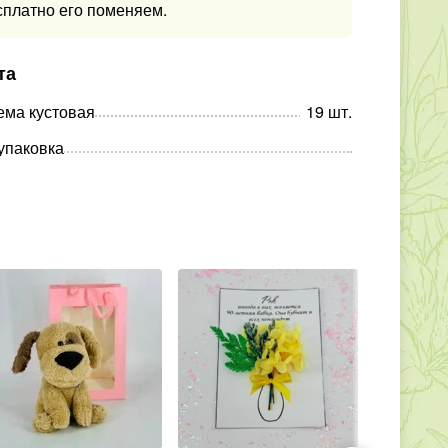
сплатно его поменяем.
та
ема кустовая
19
шт
.
упаковка