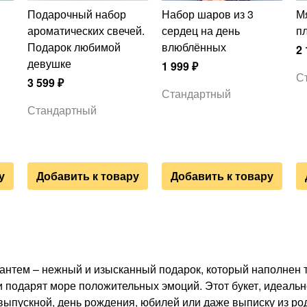
Подарочный набор
Набор шаров из 3
Мягкая игрушка
ароматических свечей.
сердец на день
п
Подарок любимой
влюблённых
2 
девушке
1 999
₽
С
3 599
₽
Стандартный
Стандартный
у
Добавить к товару
Добавить к товару
антем – нежный и изысканный подарок, который наполнен т
и подарят море положительных эмоций. Этот букет, идеаль
ыпускной, день рождения, юбилей или даже выписку из род