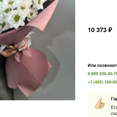
10 373
₽
Или позвонит
8 800 200-40-7
+7 (495) 169-9
Га
Ес
со