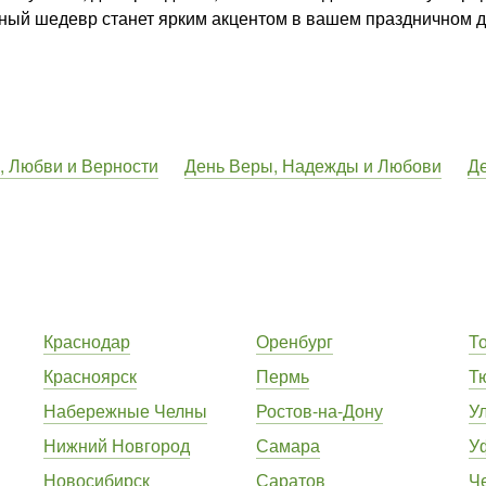
чный шедевр станет ярким акцентом в вашем праздничном д
, Любви и Верности
День Веры, Надежды и Любови
Д
Краснодар
Оренбург
Т
Красноярск
Пермь
Т
Набережные Челны
Ростов-на-Дону
У
Нижний Новгород
Самара
У
Новосибирск
Саратов
Ч