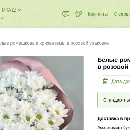
и МКАД)
Контакты
О серв
лые ромашковые хризантемы в розовой упаковке
Белые ро
в розовой
Дата до
Стандартн
Доставка в п
Ассортимент бук