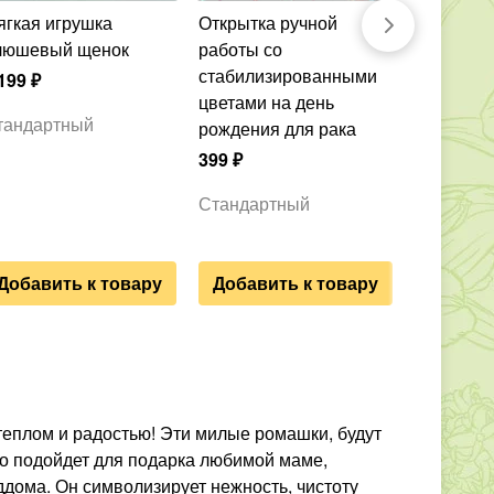
Открытка ручной
Свеча фигурная
люшевый щенок
работы со
ручной р
стабилизированными
лошадка-
199
₽
цветами на день
Символ 2
тандартный
рождения для рака
1 199
₽
399
₽
Стандар
Стандартный
Добавить к товару
Добавить к товару
еплом и радостью! Эти милые ромашки, будут
но подойдет для подарка любимой маме,
дома. Он символизирует нежность, чистоту