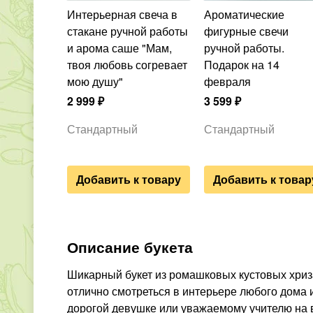
Интерьерная свеча в
Ароматические
стакане ручной работы
фигурные свечи
и арома саше "Мам,
ручной работы.
твоя любовь согревает
Подарок на 14
мою душу"
февраля
2 999
₽
3 599
₽
Стандартный
Стандартный
Добавить к товару
Добавить к товар
Описание букета
Шикарный букет из ромашковых кустовых хриз
отлично смотреться в интерьере любого дома 
дорогой девушке или уважаемому учителю на в