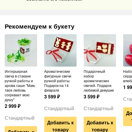
Рекомендуем к букету
Интерьерная
Ароматические
Подарочный
Набор шаров из 3
свеча в стакане
фигурные свечи
набор
серд
ручной работы и
ручной работы.
ароматических
влюб
арома саше "Мам,
Подарок на 14
свечей. Подарок
1 9
твоя любовь
февраля
любимой девушке
согревает мою
3 599
₽
3 599
₽
Ста
душу"
2 999
₽
Стандартный
Стандартный
До
Стандартный
Добавить к
Добавить к
товару
товару
Добавить к