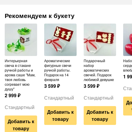
Рекомендуем к букету
Интерьерная
Ароматические
Подарочный
Набор шаров из 3
свеча в стакане
фигурные свечи
набор
серд
ручной работы и
ручной работы.
ароматических
влюб
арома саше "Мам,
Подарок на 14
свечей. Подарок
1 9
твоя любовь
февраля
любимой девушке
согревает мою
3 599
₽
3 599
₽
Ста
душу"
2 999
₽
Стандартный
Стандартный
До
Стандартный
Добавить к
Добавить к
товару
товару
Добавить к
товару