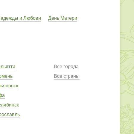
Надежды и Любови
День Матери
ольятти
Все города
юмень
Все страны
льяновск
фа
елябинск
рославль