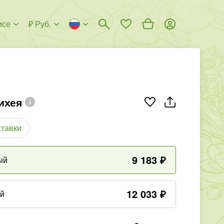
исе
₽ Руб.
ихея
ставки
9 183
₽
ый
12 033
₽
ый