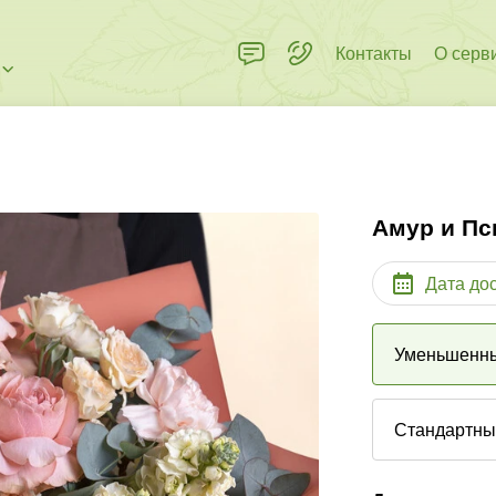
Контакты
О серв
Амур и Пс
Дата до
Уменьшенн
Стандартн