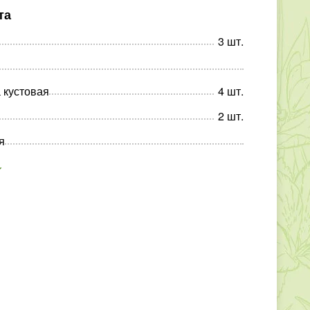
та
3
шт
.
 кустовая
4
шт
.
2
шт
.
я