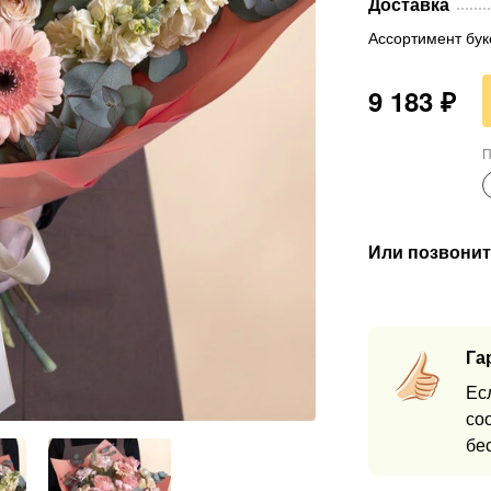
Доставка
Ассортимент бук
9 183
₽
П
Или позвонит
Га
Ес
со
бе