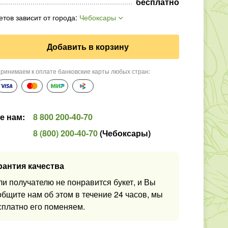
бесплатно
етов зависит от города
:
Чебоксары
Добавить в корзину
ринимаем к оплате банковские карты любых стран
:
е нам
:
8 800 200-40-70
8 (800) 200-40-70
(
Чебоксары
)
рантия качества
ли получателю не понравится букет, и Вы
общите нам об этом в течение 24 часов, мы
сплатно его поменяем.