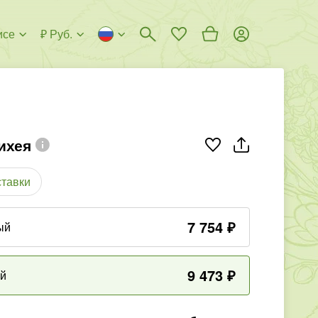
исе
₽ Руб.
ихея
ставки
7 754
₽
ый
9 473
₽
ый