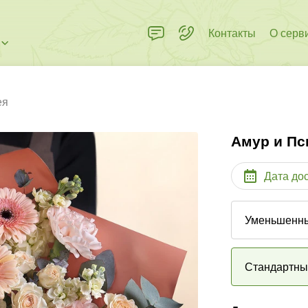
Контакты
О серв
ея
Амур и Пс
Дата до
Уменьшенн
Стандартн