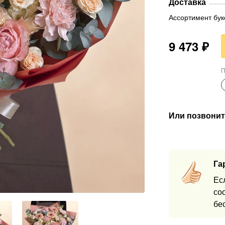
Доставка
Ассортимент бук
9 473
₽
П
Или позвонит
Га
Ес
со
бе