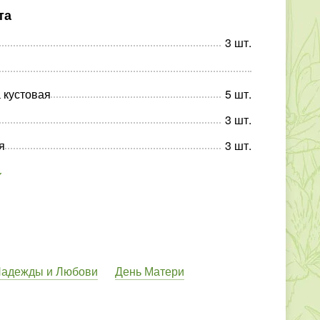
та
3
шт
.
 кустовая
5
шт
.
3
шт
.
я
3
шт
.
Надежды и Любови
День Матери