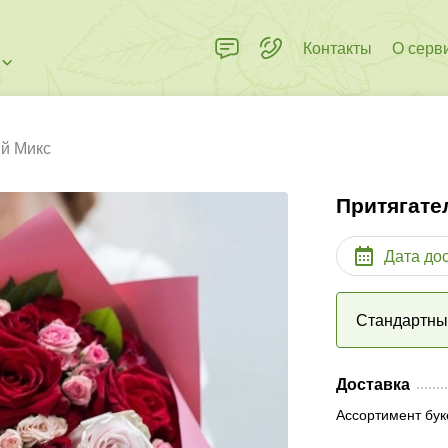
Контакты
О серв
й Микс
Притягате
Дата до
Стандартн
Доставка
Ассортимент бук