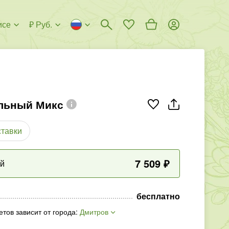
исе
₽ Руб.
льный Микс
ставки
7 509
₽
ый
бесплатно
етов зависит от города
:
Дмитров