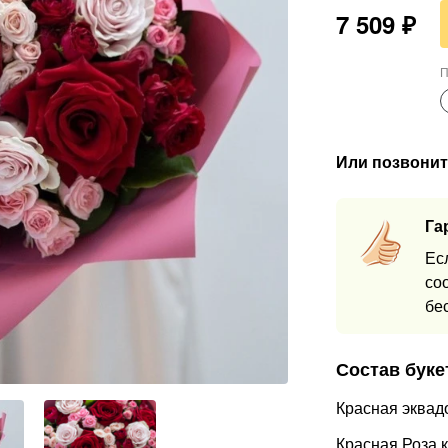
7 509
₽
П
Или позвонит
Га
Ес
со
бе
Состав буке
Красная эквад
Красная Роза 