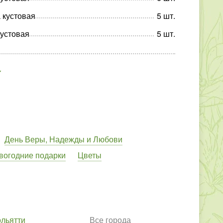
 кустовая
5
шт
.
кустовая
5
шт
.
День Веры, Надежды и Любови
вогодние подарки
Цветы
ольятти
Все города