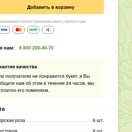
Добавить в корзину
ринимаем к оплате банковские карты любых стран
:
е нам
:
8 800 200-40-70
рантия качества
ли получателю не понравится букет, и Вы
общите нам об этом в течение 24 часов, мы
сплатно его поменяем.
та
орская роза
6
шт
.
кустовая
6
шт
.